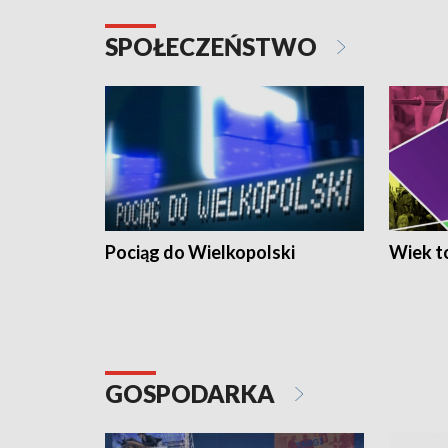
SPOŁECZEŃSTWO
Pociąg do Wielkopolski
Wiek to
GOSPODARKA