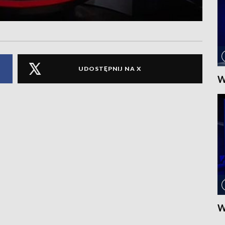
UDOSTĘPNIJ NA X
W
W