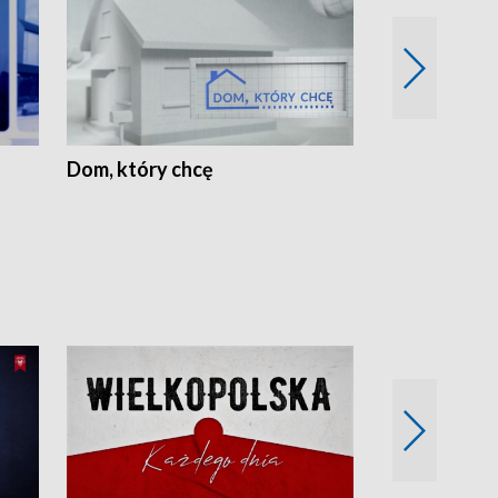
Dom, który chcę
Biznes Wielk