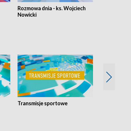
Rozmowa dnia - ks. Wojciech
Euro Fakty
Nowicki
Transmisje sportowe
Reportaże s