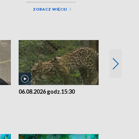
ZOBACZ WIĘCEJ
06.08.2026 godz.15:30
05.08.2026 g