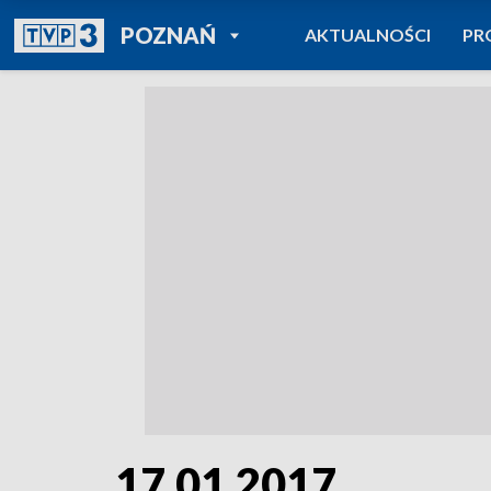
POWRÓT DO
POZNAŃ
AKTUALNOŚCI
PR
TVP REGIONY
17.01.2017