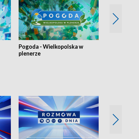
Pogoda - Wielkopolska w
Eko prognoza
plenerze