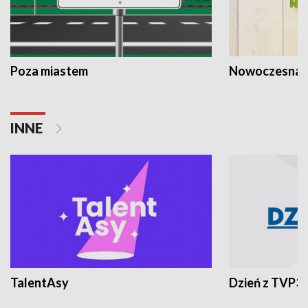
Poza miastem
Nowoczesna 
INNE
TalentAsy
Dzień z TVP3