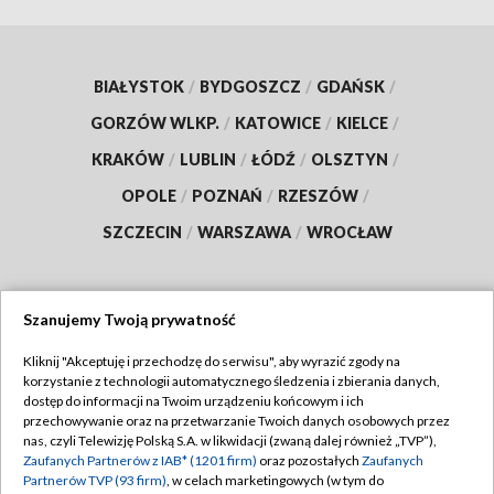
BIAŁYSTOK
/
BYDGOSZCZ
/
GDAŃSK
/
GORZÓW WLKP.
/
KATOWICE
/
KIELCE
/
KRAKÓW
/
LUBLIN
/
ŁÓDŹ
/
OLSZTYN
/
OPOLE
/
POZNAŃ
/
RZESZÓW
/
SZCZECIN
/
WARSZAWA
/
WROCŁAW
Szanujemy Twoją prywatność
Dołącz do nas:
Kliknij "Akceptuję i przechodzę do serwisu", aby wyrazić zgody na
korzystanie z technologii automatycznego śledzenia i zbierania danych,
TVP
dostęp do informacji na Twoim urządzeniu końcowym i ich
Abonament TVP
przechowywanie oraz na przetwarzanie Twoich danych osobowych przez
Regulamin TVP
nas, czyli Telewizję Polską S.A. w likwidacji (zwaną dalej również „TVP”),
Emisja w TVP
Zaufanych Partnerów z IAB* (1201 firm)
oraz pozostałych
Zaufanych
Polityka prywatności
Partnerów TVP (93 firm)
, w celach marketingowych (w tym do
Centrum informacji TVP