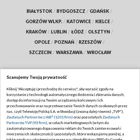
BIAŁYSTOK
/
BYDGOSZCZ
/
GDAŃSK
/
GORZÓW WLKP.
/
KATOWICE
/
KIELCE
/
KRAKÓW
/
LUBLIN
/
ŁÓDŹ
/
OLSZTYN
/
OPOLE
/
POZNAŃ
/
RZESZÓW
/
SZCZECIN
/
WARSZAWA
/
WROCŁAW
Szanujemy Twoją prywatność
Dołącz do nas:
Kliknij "Akceptuję i przechodzę do serwisu", aby wyrazić zgody na
korzystanie z technologii automatycznego śledzenia i zbierania danych,
TVP
dostęp do informacji na Twoim urządzeniu końcowym i ich
Abonament TVP
przechowywanie oraz na przetwarzanie Twoich danych osobowych przez
Regulamin TVP
nas, czyli Telewizję Polską S.A. w likwidacji (zwaną dalej również „TVP”),
Emisja w TVP
Polityka prywatności
Zaufanych Partnerów z IAB* (1201 firm)
oraz pozostałych
Zaufanych
Partnerów TVP (93 firm)
, w celach marketingowych (w tym do
Centrum informacji TVP
Moje zgody
zautomatyzowanego dopasowania reklam do Twoich zainteresowań i
mierzenia ich skuteczności) i pozostałych, które wskazujemy poniżej, a
Naziemna Telewizja Cyfrowa
Pomoc
także zgody na udostępnianie przez nas identyfikatora PPID do Google.