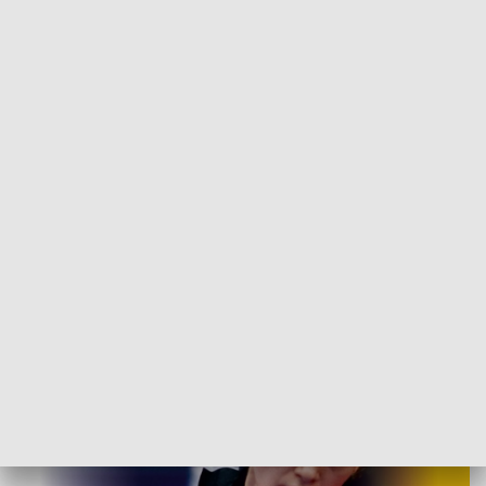
POWRÓT DO
POZNAŃ
TVP REGIONY
Eliminacje Drużynowych Mistrzostw
Europy Kobiet w tenisie stołowym
2017-01-18