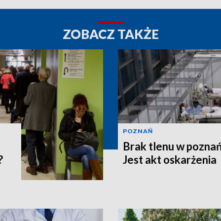
ZOBACZ TAKŻE
POZNAŃ
Brak tlenu w poznań
?
Jest akt oskarżenia