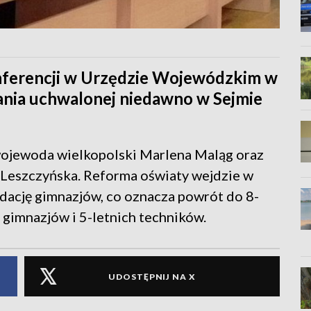
onferencji w Urzędzie Wojewódzkim w
ania uchwalonej niedawno w Sejmie
ewojewoda wielkopolski Marlena Maląg oraz
a Leszczyńska. Reforma oświaty wejdzie w
widację gimnazjów, co oznacza powrót do 8-
 gimnazjów i 5-letnich techników.
UDOSTĘPNIJ NA X