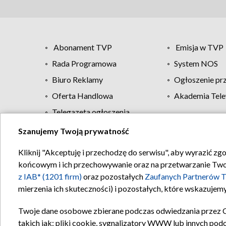
Abonament TVP
Emisja w TVP
Rada Programowa
System NOS
Biuro Reklamy
Ogłoszenie pr
Oferta Handlowa
Akademia Tele
Telegazeta ogłoszenia
Szanujemy Twoją prywatność
Regulamin TVP
Kliknij "Akceptuję i przechodzę do serwisu", aby wyrazić zg
końcowym i ich przechowywanie oraz na przetwarzanie Twoich
z IAB* (1201 firm)
oraz pozostałych
Zaufanych Partnerów T
mierzenia ich skuteczności) i pozostałych, które wskazujemy
Twoje dane osobowe zbierane podczas odwiedzania przez 
takich jak: pliki cookie, sygnalizatory WWW lub innych pod