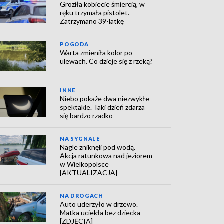
Groziła kobiecie śmiercią, w
ręku trzymała pistolet.
Zatrzymano 39-latkę
POGODA
Warta zmieniła kolor po
ulewach. Co dzieje się z rzeką?
INNE
Niebo pokaże dwa niezwykłe
spektakle. Taki dzień zdarza
się bardzo rzadko
NA SYGNALE
Nagle zniknęli pod wodą.
Akcja ratunkowa nad jeziorem
w Wielkopolsce
[AKTUALIZACJA]
NA DROGACH
Auto uderzyło w drzewo.
Matka uciekła bez dziecka
[ZDJĘCIA]