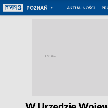
POWRÓT DO
POZNAŃ
AKTUALNOŚCI
PR
TVP REGIONY
W Urzędzie Wojewó