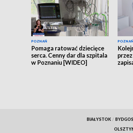
POZNAŃ
POZNA
Pomaga ratować dziecięce
Kolejn
serca. Cenny dar dla szpitala
przez 
w Poznaniu [WIDEO]
zapis
BIAŁYSTOK
/
BYDGO
OLSZTY