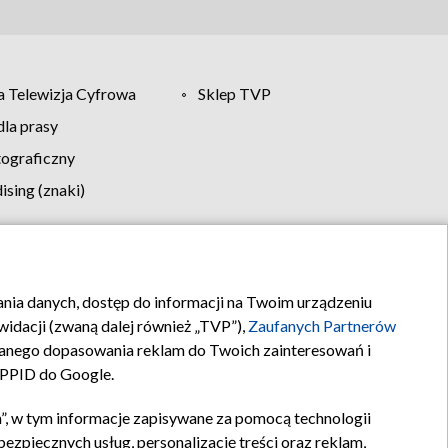
 Telewizja Cyfrowa
Sklep TVP
la prasy
tograficzny
sing (znaki)
klamy
Kontakt
rania danych, dostęp do informacji na Twoim urządzeniu
idacji (zwaną dalej również „TVP”),
Zaufanych Partnerów
anego dopasowania reklam do Twoich zainteresowań i
a PPID do Google.
”, w tym informacje zapisywane za pomocą technologii
zpiecznych usług, personalizację treści oraz reklam,