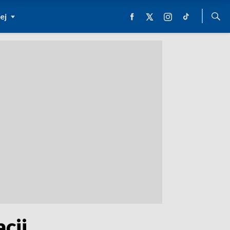
ej
cji