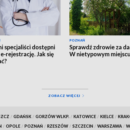
Ń
POZNAŃ
i specjaliści dostępni
Sprawdź zdrowie za d
e-rejestrację. Jak się
W nietypowym miejsc
ać?
ZOBACZ WIĘCEJ
SZCZ
/
GDAŃSK
/
GORZÓW WLKP.
/
KATOWICE
/
KIELCE
/
KRA
N
/
OPOLE
/
POZNAŃ
/
RZESZÓW
/
SZCZECIN
/
WARSZAWA
/
W