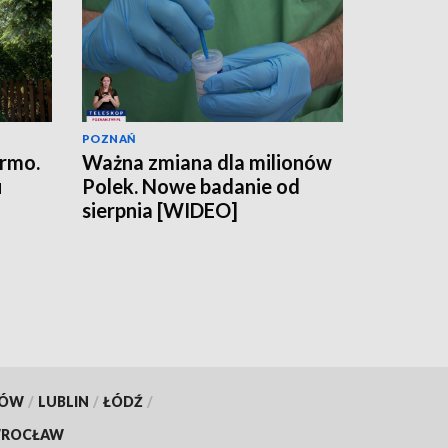
POZNAŃ
armo.
Ważna zmiana dla milionów
u
Polek. Nowe badanie od
sierpnia [WIDEO]
KÓW
/
LUBLIN
/
ŁÓDŹ
/
ROCŁAW