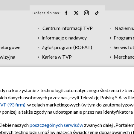
Dołącz do nas:
Centrum informacji TVP
Naziemna
Informacje o nadawcy
Program d
zetargowe
Zgłoś program (ROPAT)
Serwis fo
wizyjna
Kariera w TVP
Merchandi
Polityka prywatności
Moje zgody
Pomoc
Biuro re
ody na korzystanie z technologii automatycznego śledzenia i zbie
 danych osobowych przez nas, czyli Telewizję Polską S.A. w likw
VP (93 firm)
, w celach marketingowych (w tym do zautomatyzow
 poniżej, a także zgody na udostępnianie przez nas identyfikator
Ciebie naszych
poszczególnych serwisów
zwanych dalej „Portalem
obnych technologii umożliwiających świadczenie dopasowanych i be