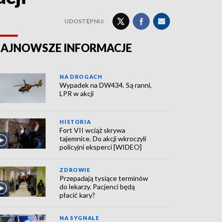
UDOSTĘPNIJ:
AJNOWSZE INFORMACJE
NA DROGACH
Wypadek na DW434. Są ranni,
LPR w akcji
HISTORIA
Fort VII wciąż skrywa
tajemnice. Do akcji wkroczyli
policyjni eksperci [WIDEO]
ZDROWIE
Przepadają tysiące terminów
do lekarzy. Pacjenci będą
płacić kary?
NA SYGNALE