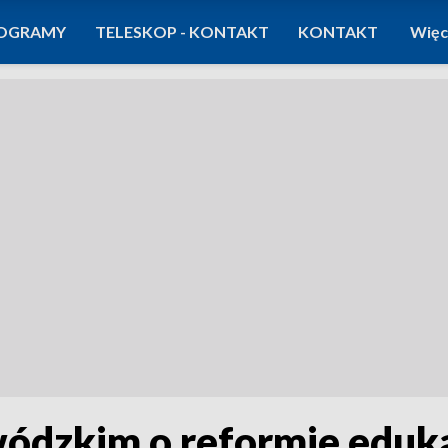
OGRAMY
TELESKOP - KONTAKT
KONTAKT
Więc
dzkim o reformie eduka