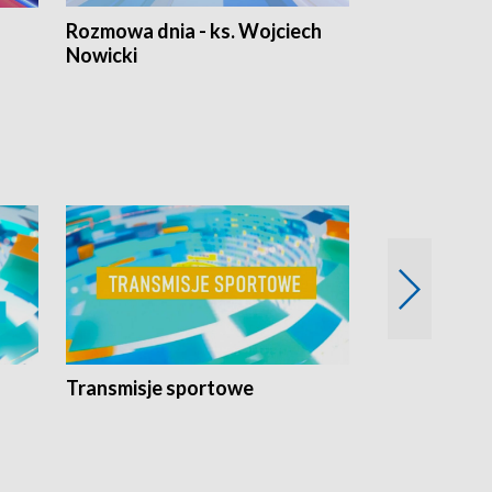
Rozmowa dnia - ks. Wojciech
Euro Fakty
Nowicki
Transmisje sportowe
Reportaże s