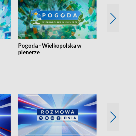
Pogoda - Wielkopolska w
Eko prognoza
plenerze