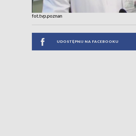
fot.tvp.poznan
UDOSTĘPNIJ NA FACEBOOKU