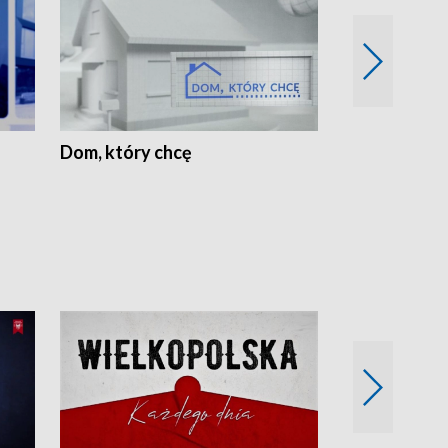
Dom, który chcę
Biznes Wielk