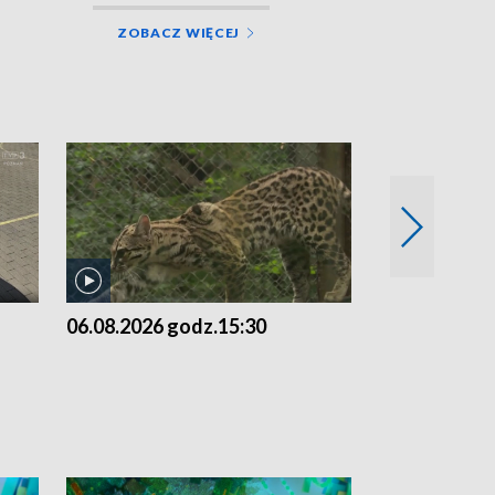
ZOBACZ WIĘCEJ
06.08.2026 godz.15:30
05.08.2026 g