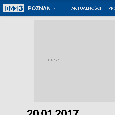
POWRÓT DO
POZNAŃ
AKTUALNOŚCI
PR
TVP REGIONY
20.01.2017