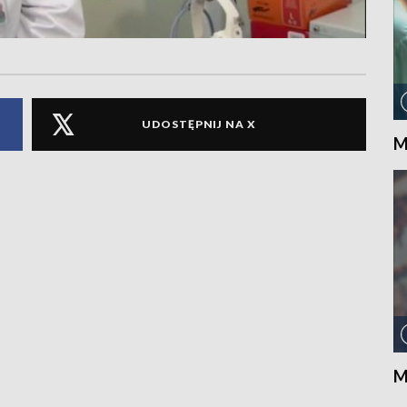
UDOSTĘPNIJ NA X
M
M