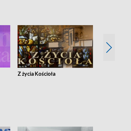
Z życia Kościoła
Jak rozmawia