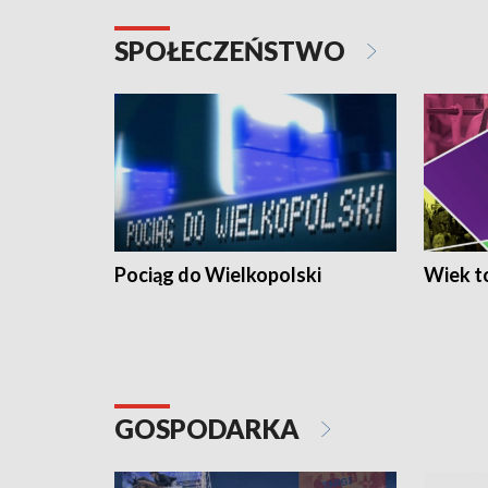
SPOŁECZEŃSTWO
Pociąg do Wielkopolski
Wiek to
GOSPODARKA