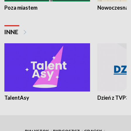
Poza miastem
Nowoczesna 
INNE
TalentAsy
Dzień z TVP3