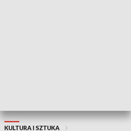
HISTORIA
70. rocznica Powstania
Narodowy Dzi
Poznańskiego Czerwca 1956 roku
Powstania Wi
KULTURA I SZTUKA