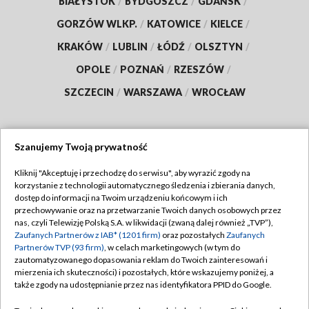
BIAŁYSTOK
/
BYDGOSZCZ
/
GDAŃSK
/
GORZÓW WLKP.
/
KATOWICE
/
KIELCE
/
KRAKÓW
/
LUBLIN
/
ŁÓDŹ
/
OLSZTYN
/
OPOLE
/
POZNAŃ
/
RZESZÓW
/
SZCZECIN
/
WARSZAWA
/
WROCŁAW
Szanujemy Twoją prywatność
Dołącz do nas:
Kliknij "Akceptuję i przechodzę do serwisu", aby wyrazić zgody na
korzystanie z technologii automatycznego śledzenia i zbierania danych,
TVP
dostęp do informacji na Twoim urządzeniu końcowym i ich
Abonament TVP
przechowywanie oraz na przetwarzanie Twoich danych osobowych przez
Regulamin TVP
nas, czyli Telewizję Polską S.A. w likwidacji (zwaną dalej również „TVP”),
Emisja w TVP
Zaufanych Partnerów z IAB* (1201 firm)
oraz pozostałych
Zaufanych
Polityka prywatności
Partnerów TVP (93 firm)
, w celach marketingowych (w tym do
Centrum informacji TVP
Moje zgody
zautomatyzowanego dopasowania reklam do Twoich zainteresowań i
mierzenia ich skuteczności) i pozostałych, które wskazujemy poniżej, a
Naziemna Telewizja Cyfrowa
Pomoc
także zgody na udostępnianie przez nas identyfikatora PPID do Google.
Sklep TVP
Biuro reklamy