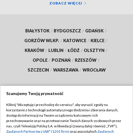
ZOBACZ WIĘCEJ
BIAŁYSTOK
/
BYDGOSZCZ
/
GDAŃSK
/
GORZÓW WLKP.
/
KATOWICE
/
KIELCE
/
KRAKÓW
/
LUBLIN
/
ŁÓDŹ
/
OLSZTYN
/
OPOLE
/
POZNAŃ
/
RZESZÓW
/
SZCZECIN
/
WARSZAWA
/
WROCŁAW
Szanujemy Twoją prywatność
Dołącz do nas:
Kliknij "Akceptuję i przechodzę do serwisu", aby wyrazić zgody na
korzystanie z technologii automatycznego śledzenia i zbierania danych,
TVP
dostęp do informacji na Twoim urządzeniu końcowym i ich
Abonament TVP
przechowywanie oraz na przetwarzanie Twoich danych osobowych przez
Regulamin TVP
nas, czyli Telewizję Polską S.A. w likwidacji (zwaną dalej również „TVP”),
Emisja w TVP
Polityka prywatności
Zaufanych Partnerów z IAB* (1201 firm)
oraz pozostałych
Zaufanych