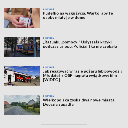
POZNAŃ
Pudełko na wagę życia. Warto, aby te
osoby miały je w domu
POZNAŃ
„Ratunku, pomocy!” Usłyszała krzyki
podczas urlopu. Policjantka nie czekała
POZNAŃ
Jak reagować w razie pożaru lub powodzi?
Młodzież z OSP nagrała wyjątkowy film
[WIDEO]
POZNAŃ
Wielkopolska zyska dwa nowe miasta.
Decyzja zapadła