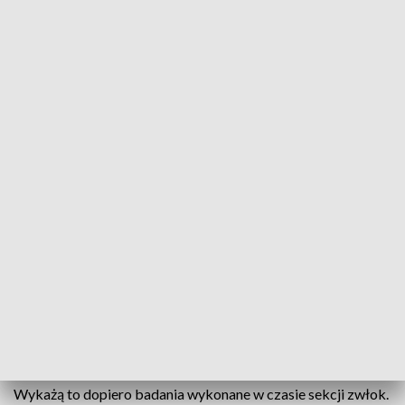
Tragiczny wypadek w Rychnowie
Tragiczny wypadek w Rychnowie, w gminie
Blizanów. Dwóch mężczyzn zginęło, po tym jak
samochód, którym jechali najpierw dachował a
później uderzył w drzewo. Ze wstępnych informacji
policji wynika, że nie dostosowali prędkości do
warunków panujących na drodze. Niestety to nie
jedyny wypadek, który miał miejsce w ten weekend.
W samochodzie jechało dwóch obywateli Ukrainy. Na razie
nie można stwierdzić czy kierowca samochodu był trzeźwy.
Wykażą to dopiero badania wykonane w czasie sekcji zwłok.