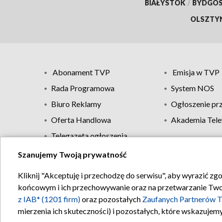
BIAŁYSTOK
/
BYDGO
OLSZTY
Abonament TVP
Emisja w TVP
Rada Programowa
System NOS
Biuro Reklamy
Ogłoszenie pr
Oferta Handlowa
Akademia Tele
Telegazeta ogłoszenia
Szanujemy Twoją prywatność
Regulamin TVP
Kliknij "Akceptuję i przechodzę do serwisu", aby wyrazić zg
końcowym i ich przechowywanie oraz na przetwarzanie Twoich
z IAB* (1201 firm)
oraz pozostałych
Zaufanych Partnerów T
mierzenia ich skuteczności) i pozostałych, które wskazujemy