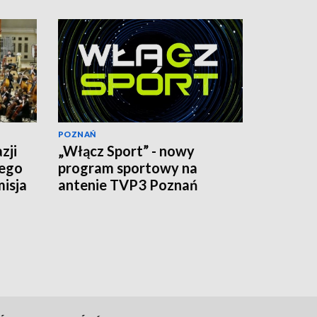
POZNAŃ
zji
„Włącz Sport” - nowy
iego
program sportowy na
isja
antenie TVP3 Poznań