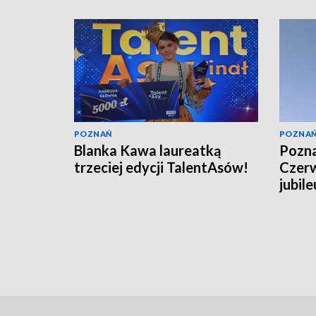
POZNAŃ
POZNA
Blanka Kawa laureatką
Pozna
trzeciej edycji TalentAsów!
Czerw
jubil
TVP3