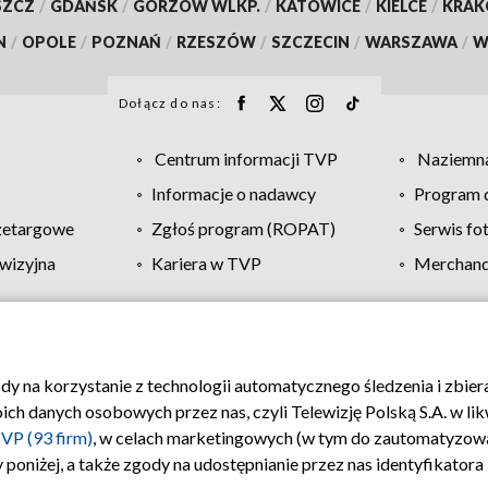
SZCZ
/
GDAŃSK
/
GORZÓW WLKP.
/
KATOWICE
/
KIELCE
/
KRA
N
/
OPOLE
/
POZNAŃ
/
RZESZÓW
/
SZCZECIN
/
WARSZAWA
/
W
Dołącz do nas:
Centrum informacji TVP
Naziemna
Informacje o nadawcy
Program d
zetargowe
Zgłoś program (ROPAT)
Serwis fo
wizyjna
Kariera w TVP
Merchandi
Polityka prywatności
Moje zgody
Pomoc
Biuro re
ody na korzystanie z technologii automatycznego śledzenia i zbie
 danych osobowych przez nas, czyli Telewizję Polską S.A. w likw
VP (93 firm)
, w celach marketingowych (w tym do zautomatyzow
 poniżej, a także zgody na udostępnianie przez nas identyfikator