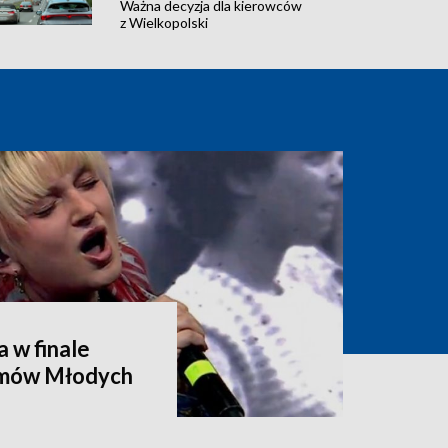
Ważna decyzja dla kierowców
z Wielkopolski
 w finale
tmów Młodych