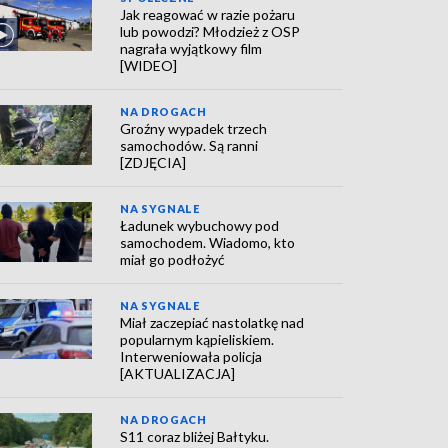
Jak reagować w razie pożaru
lub powodzi? Młodzież z OSP
nagrała wyjątkowy film
[WIDEO]
NA DROGACH
Groźny wypadek trzech
samochodów. Są ranni
[ZDJĘCIA]
NA SYGNALE
Ładunek wybuchowy pod
samochodem. Wiadomo, kto
miał go podłożyć
NA SYGNALE
Miał zaczepiać nastolatkę nad
popularnym kąpieliskiem.
Interweniowała policja
[AKTUALIZACJA]
NA DROGACH
S11 coraz bliżej Bałtyku.