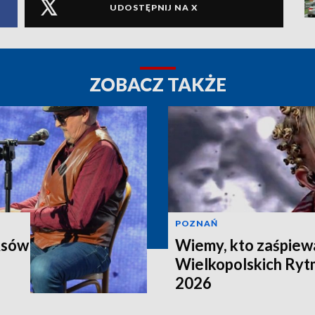
UDOSTĘPNIJ NA X
ZOBACZ TAKŻE
POZNAŃ
Asów
Wiemy, kto zaśpiewa
Wielkopolskich Ry
2026