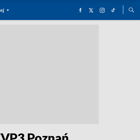
ej
 TVP3 Poznań