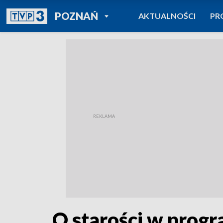
POWRÓT DO
POZNAŃ
AKTUALNOŚCI
PR
TVP REGIONY
O starości w prog