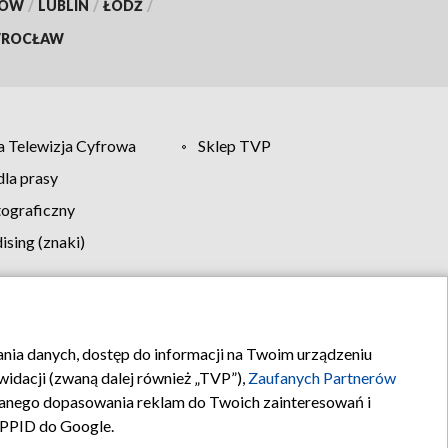
KÓW
/
LUBLIN
/
ŁÓDŹ
/
ROCŁAW
 Telewizja Cyfrowa
Sklep TVP
la prasy
tograficzny
sing (znaki)
klamy
Kontakt
rania danych, dostęp do informacji na Twoim urządzeniu
idacji (zwaną dalej również „TVP”),
Zaufanych Partnerów
anego dopasowania reklam do Twoich zainteresowań i
a PPID do Google.