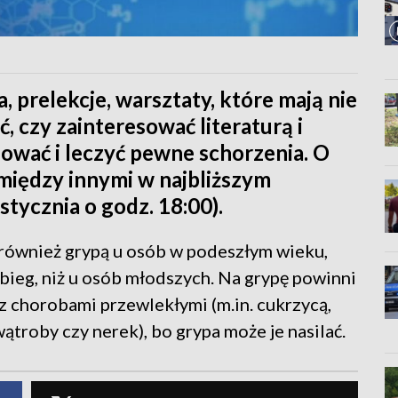
, prelekcje, warsztaty, które mają nie
 czy zainteresować literaturą i
ować i leczyć pewne schorzenia. O
między innymi w najbliższym
stycznia o godz. 18:00).
również grypą u osób w podeszłym wieku,
bieg, niż u osób młodszych. Na grypę powinni
 z chorobami przewlekłymi (m.in. cukrzycą,
ątroby czy nerek), bo grypa może je nasilać.