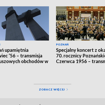
Ń
POZNAŃ
ń upamiętnia
Specjalny koncert z oka
iec ’56 – transmisja
70. rocznicy Poznańsk
euszowych obchodów w
Czerwca 1956 – transm
 Poznań
w TVP3 Poznań
ZOBACZ WIĘCEJ