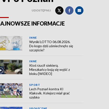
UDOSTĘPNIJ:
AJNOWSZE INFORMACJE
INNE
Wyniki LOTTO 06.08.2026.
Do kogo dziś uśmiechnęło się
szczęście?
INNE
Ktoś rzucił siekierą.
Mieszkańcy boją się wyjść z
bloku [WIDEO]
SPORT
Lech Poznań kontra KI
Klaksvik. Kolejorz miał grać
szybko
SPOŁECZNE