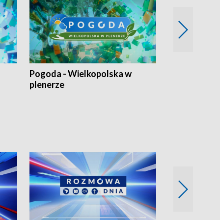
Pogoda - Wielkopolska w
Eko prognoza
plenerze