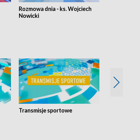
Rozmowa dnia - ks. Wojciech
Euro Fakty
Nowicki
Transmisje sportowe
Reportaże s