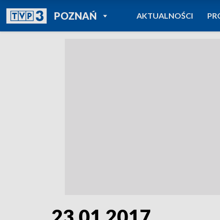
POWRÓT DO
POZNAŃ
AKTUALNOŚCI
PR
TVP REGIONY
23.01.2017