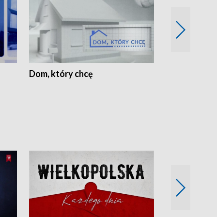
Dom, który chcę
Biznes Wielk