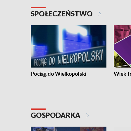
SPOŁECZEŃSTWO
Pociąg do Wielkopolski
Wiek to
GOSPODARKA