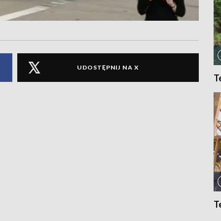
UDOSTĘPNIJ NA X
T
T