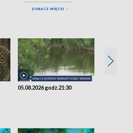
ZOBACZ WIĘCEJ
05.08.2026 godz.21:30
05.08.2026 g