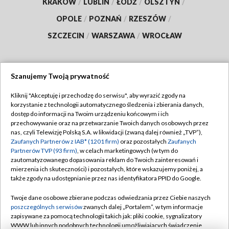
KRAKÓW
/
LUBLIN
/
ŁÓDŹ
/
OLSZTYN
/
OPOLE
/
POZNAŃ
/
RZESZÓW
/
SZCZECIN
/
WARSZAWA
/
WROCŁAW
Szanujemy Twoją prywatność
Dołącz do nas:
Kliknij "Akceptuję i przechodzę do serwisu", aby wyrazić zgody na
korzystanie z technologii automatycznego śledzenia i zbierania danych,
TVP
dostęp do informacji na Twoim urządzeniu końcowym i ich
Abonament TVP
przechowywanie oraz na przetwarzanie Twoich danych osobowych przez
Regulamin TVP
nas, czyli Telewizję Polską S.A. w likwidacji (zwaną dalej również „TVP”),
Emisja w TVP
Zaufanych Partnerów z IAB* (1201 firm)
oraz pozostałych
Zaufanych
Polityka prywatności
Partnerów TVP (93 firm)
, w celach marketingowych (w tym do
Centrum informacji TVP
Moje zgody
zautomatyzowanego dopasowania reklam do Twoich zainteresowań i
mierzenia ich skuteczności) i pozostałych, które wskazujemy poniżej, a
Naziemna Telewizja Cyfrowa
Pomoc
także zgody na udostępnianie przez nas identyfikatora PPID do Google.
Sklep TVP
Biuro reklamy
Twoje dane osobowe zbierane podczas odwiedzania przez Ciebie naszych
Rada Programowa
poszczególnych serwisów
zwanych dalej „Portalem”, w tym informacje
Kontakt
zapisywane za pomocą technologii takich jak: pliki cookie, sygnalizatory
System NOS
WWW lub innych podobnych technologii umożliwiających świadczenie