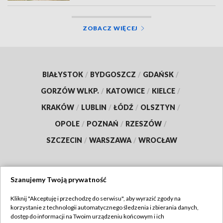
ZOBACZ WIĘCEJ
BIAŁYSTOK
/
BYDGOSZCZ
/
GDAŃSK
/
GORZÓW WLKP.
/
KATOWICE
/
KIELCE
/
KRAKÓW
/
LUBLIN
/
ŁÓDŹ
/
OLSZTYN
/
OPOLE
/
POZNAŃ
/
RZESZÓW
/
SZCZECIN
/
WARSZAWA
/
WROCŁAW
Szanujemy Twoją prywatność
Dołącz do nas:
Kliknij "Akceptuję i przechodzę do serwisu", aby wyrazić zgody na
korzystanie z technologii automatycznego śledzenia i zbierania danych,
TVP
dostęp do informacji na Twoim urządzeniu końcowym i ich