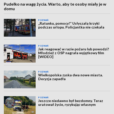
Pudełko na wagę życia. Warto, aby te osoby miały je w
domu
POZNAŃ
„Ratunku, pomocy!” Usłyszała krzyki
podczas urlopu. Policjantka nie czekała
POZNAŃ
Jak reagować w razie pożaru lub powodzi?
Młodzież z OSP nagrała wyjątkowy film
[WIDEO]
POZNAŃ
Wielkopolska zyska dwa nowe miasta.
Decyzja zapadła
POZNAŃ
Jeszcze niedawno był bezdomny. Teraz
uratował życie, ryzykując własnym