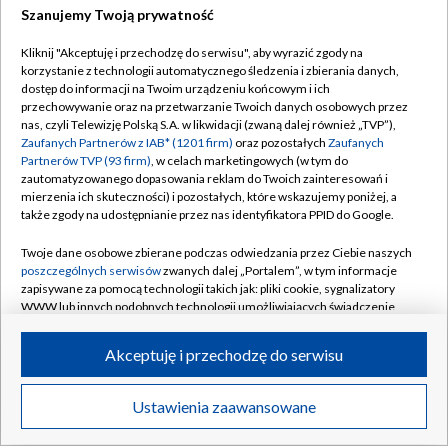
GORZÓW WLKP.
/
KATOWICE
/
KIELCE
/
Szanujemy Twoją prywatność
KRAKÓW
/
LUBLIN
/
ŁÓDŹ
/
OLSZTYN
/
Kliknij "Akceptuję i przechodzę do serwisu", aby wyrazić zgody na
OPOLE
/
POZNAŃ
/
RZESZÓW
/
korzystanie z technologii automatycznego śledzenia i zbierania danych,
dostęp do informacji na Twoim urządzeniu końcowym i ich
SZCZECIN
/
WARSZAWA
/
WROCŁAW
przechowywanie oraz na przetwarzanie Twoich danych osobowych przez
nas, czyli Telewizję Polską S.A. w likwidacji (zwaną dalej również „TVP”),
Zaufanych Partnerów z IAB* (1201 firm)
oraz pozostałych
Zaufanych
Partnerów TVP (93 firm)
, w celach marketingowych (w tym do
zautomatyzowanego dopasowania reklam do Twoich zainteresowań i
Dołącz do nas:
mierzenia ich skuteczności) i pozostałych, które wskazujemy poniżej, a
także zgody na udostępnianie przez nas identyfikatora PPID do Google.
TVP
Twoje dane osobowe zbierane podczas odwiedzania przez Ciebie naszych
poszczególnych serwisów
zwanych dalej „Portalem”, w tym informacje
Abonament TVP
Regulamin TVP
zapisywane za pomocą technologii takich jak: pliki cookie, sygnalizatory
Emisja w TVP
WWW lub innych podobnych technologii umożliwiających świadczenie
Polityka prywatności
dopasowanych i bezpiecznych usług, personalizację treści oraz reklam,
Centrum informacji TVP
Moje zgody
udostępnianie funkcji mediów społecznościowych oraz analizowanie
Akceptuję i przechodzę do serwisu
ruchu w Internecie.
Naziemna Telewizja Cyfrowa
Pomoc
Twoje dane osobowe zbierane podczas odwiedzania przez Ciebie
Sklep TVP
Biuro reklamy
Ustawienia zaawansowane
poszczególnych serwisów
na Portalu, takie jak adresy IP, identyfikatory
Rada Programowa
Twoich urządzeń końcowych i identyfikatory plików cookie, informacje o
Kontakt