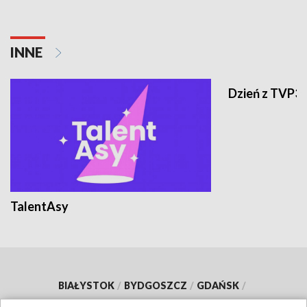
INNE
Dzień z TVP3
TalentAsy
BIAŁYSTOK
/
BYDGOSZCZ
/
GDAŃSK
/