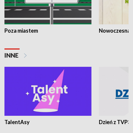
Poza miastem
Nowoczesna 
INNE
TalentAsy
Dzień z TVP3