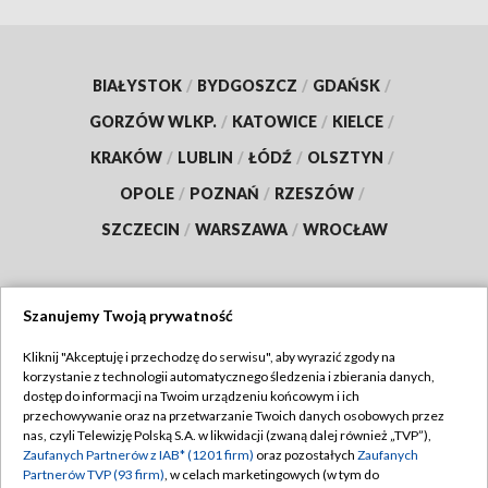
BIAŁYSTOK
/
BYDGOSZCZ
/
GDAŃSK
/
GORZÓW WLKP.
/
KATOWICE
/
KIELCE
/
KRAKÓW
/
LUBLIN
/
ŁÓDŹ
/
OLSZTYN
/
OPOLE
/
POZNAŃ
/
RZESZÓW
/
SZCZECIN
/
WARSZAWA
/
WROCŁAW
Szanujemy Twoją prywatność
Dołącz do nas:
Kliknij "Akceptuję i przechodzę do serwisu", aby wyrazić zgody na
korzystanie z technologii automatycznego śledzenia i zbierania danych,
TVP
dostęp do informacji na Twoim urządzeniu końcowym i ich
Abonament TVP
przechowywanie oraz na przetwarzanie Twoich danych osobowych przez
Regulamin TVP
nas, czyli Telewizję Polską S.A. w likwidacji (zwaną dalej również „TVP”),
Emisja w TVP
Zaufanych Partnerów z IAB* (1201 firm)
oraz pozostałych
Zaufanych
Polityka prywatności
Partnerów TVP (93 firm)
, w celach marketingowych (w tym do
Centrum informacji TVP