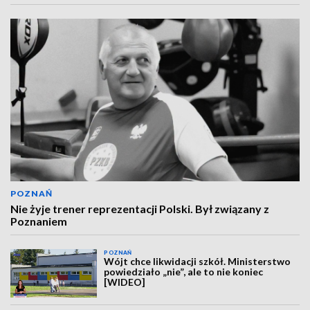
POZNAŃ
Nie żyje trener reprezentacji Polski. Był związany z
Poznaniem
POZNAŃ
Wójt chce likwidacji szkół. Ministerstwo
powiedziało „nie”, ale to nie koniec
[WIDEO]