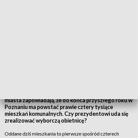
vid.
Ponad sześćdziesiąt rodzin zamieszka w dwóch
czteropiętrowych blokach komunalnych przy ulicy
Rubież w Poznaniu. Kolejnych dwieście mieszkań
powstaje przy ulicach Dymka i Bolka. Władze
miasta zapowiadają, że do końca przyszłego roku w
Poznaniu ma powstać prawie cztery tysiące
mieszkań komunalnych. Czy prezydentowi uda się
zrealizować wyborczą obietnicę?
Oddane dziś mieszkania to pierwsze spośród czterech