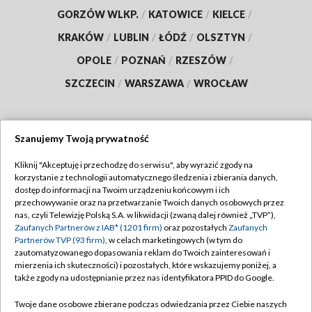
GORZÓW WLKP.
/
KATOWICE
/
KIELCE
/
KRAKÓW
/
LUBLIN
/
ŁÓDŹ
/
OLSZTYN
/
OPOLE
/
POZNAŃ
/
RZESZÓW
/
SZCZECIN
/
WARSZAWA
/
WROCŁAW
Szanujemy Twoją prywatność
Dołącz do nas:
Kliknij "Akceptuję i przechodzę do serwisu", aby wyrazić zgody na
korzystanie z technologii automatycznego śledzenia i zbierania danych,
TVP
dostęp do informacji na Twoim urządzeniu końcowym i ich
Abonament TVP
przechowywanie oraz na przetwarzanie Twoich danych osobowych przez
Regulamin TVP
nas, czyli Telewizję Polską S.A. w likwidacji (zwaną dalej również „TVP”),
Emisja w TVP
Polityka prywatności
Zaufanych Partnerów z IAB* (1201 firm)
oraz pozostałych
Zaufanych
Partnerów TVP (93 firm)
, w celach marketingowych (w tym do
Centrum informacji TVP
Moje zgody
zautomatyzowanego dopasowania reklam do Twoich zainteresowań i
mierzenia ich skuteczności) i pozostałych, które wskazujemy poniżej, a
Naziemna Telewizja Cyfrowa
Pomoc
także zgody na udostępnianie przez nas identyfikatora PPID do Google.
Sklep TVP
Biuro reklamy
Twoje dane osobowe zbierane podczas odwiedzania przez Ciebie naszych