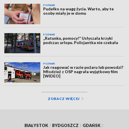
POZNAŃ
Pudełko na wagę życia. Warto, aby te
osoby miały je w domu
POZNAŃ
„Ratunku, pomocy!” Usłyszała krzyki
podczas urlopu. Policjantka nie czekała
POZNAŃ
Jak reagować w razie pożaru lub powodzi?
Młodzież z OSP nagrała wyjątkowy film
[WIDEO]
ZOBACZ WIĘCEJ
BIAŁYSTOK
/
BYDGOSZCZ
/
GDAŃSK
/