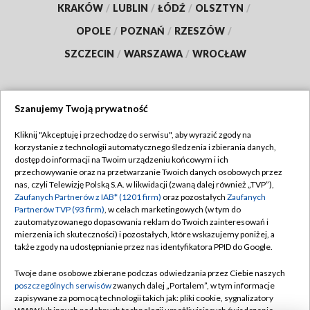
KRAKÓW
/
LUBLIN
/
ŁÓDŹ
/
OLSZTYN
/
OPOLE
/
POZNAŃ
/
RZESZÓW
/
SZCZECIN
/
WARSZAWA
/
WROCŁAW
Szanujemy Twoją prywatność
Dołącz do nas:
Kliknij "Akceptuję i przechodzę do serwisu", aby wyrazić zgody na
korzystanie z technologii automatycznego śledzenia i zbierania danych,
TVP
dostęp do informacji na Twoim urządzeniu końcowym i ich
Abonament TVP
przechowywanie oraz na przetwarzanie Twoich danych osobowych przez
Regulamin TVP
nas, czyli Telewizję Polską S.A. w likwidacji (zwaną dalej również „TVP”),
Emisja w TVP
Polityka prywatności
Zaufanych Partnerów z IAB* (1201 firm)
oraz pozostałych
Zaufanych
Partnerów TVP (93 firm)
, w celach marketingowych (w tym do
Centrum informacji TVP
Moje zgody
zautomatyzowanego dopasowania reklam do Twoich zainteresowań i
mierzenia ich skuteczności) i pozostałych, które wskazujemy poniżej, a
Naziemna Telewizja Cyfrowa
Pomoc
także zgody na udostępnianie przez nas identyfikatora PPID do Google.
Sklep TVP
Biuro reklamy
Twoje dane osobowe zbierane podczas odwiedzania przez Ciebie naszych
Rada Programowa
Kontakt
poszczególnych serwisów
zwanych dalej „Portalem”, w tym informacje
zapisywane za pomocą technologii takich jak: pliki cookie, sygnalizatory
System NOS