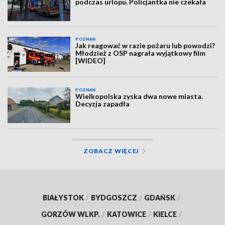
podczas urlopu. Policjantka nie czekała
POZNAŃ
Jak reagować w razie pożaru lub powodzi?
Młodzież z OSP nagrała wyjątkowy film
[WIDEO]
POZNAŃ
Wielkopolska zyska dwa nowe miasta.
Decyzja zapadła
ZOBACZ WIĘCEJ
BIAŁYSTOK
/
BYDGOSZCZ
/
GDAŃSK
/
GORZÓW WLKP.
/
KATOWICE
/
KIELCE
/