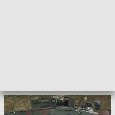
POWRÓT DO
POZNAŃ
TVP REGIONY
Ćwiczenia na poligonie
2017-01-26
Redakcja Teleskopu