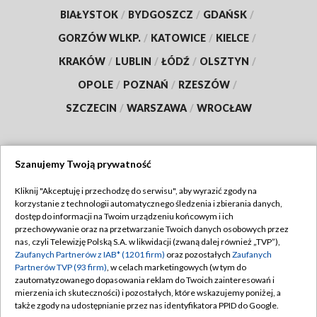
BIAŁYSTOK
/
BYDGOSZCZ
/
GDAŃSK
/
GORZÓW WLKP.
/
KATOWICE
/
KIELCE
/
KRAKÓW
/
LUBLIN
/
ŁÓDŹ
/
OLSZTYN
/
OPOLE
/
POZNAŃ
/
RZESZÓW
/
SZCZECIN
/
WARSZAWA
/
WROCŁAW
Szanujemy Twoją prywatność
Dołącz do nas:
Kliknij "Akceptuję i przechodzę do serwisu", aby wyrazić zgody na
korzystanie z technologii automatycznego śledzenia i zbierania danych,
TVP
dostęp do informacji na Twoim urządzeniu końcowym i ich
Abonament TVP
przechowywanie oraz na przetwarzanie Twoich danych osobowych przez
Regulamin TVP
nas, czyli Telewizję Polską S.A. w likwidacji (zwaną dalej również „TVP”),
Emisja w TVP
Zaufanych Partnerów z IAB* (1201 firm)
oraz pozostałych
Zaufanych
Polityka prywatności
Partnerów TVP (93 firm)
, w celach marketingowych (w tym do
Centrum informacji TVP
Moje zgody
zautomatyzowanego dopasowania reklam do Twoich zainteresowań i
mierzenia ich skuteczności) i pozostałych, które wskazujemy poniżej, a
Naziemna Telewizja Cyfrowa
Pomoc
także zgody na udostępnianie przez nas identyfikatora PPID do Google.