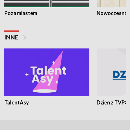
Poza miastem
Nowoczesna 
INNE
TalentAsy
Dzień z TVP3