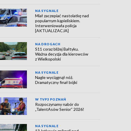
NA SYGNALE
Miał zaczepiać nastolatkę nad
popularnym kąpieliskiem.
Interweniowała policja
[AKTUALIZACJA]
NA DROGACH
S11 coraz bliżej Bałtyku.
Ważna decyzja dla kierowców
z Wielkopolski
NA SYGNALE
Nagle wyciągnął nóż.
Dramatyczny finał bójki
W TVP3 POZNAŃ
Rozpoczynamy nabór do
„TalentAsów Senior” 2026!
NA SYGNALE
13-latkowie zniknęli pod