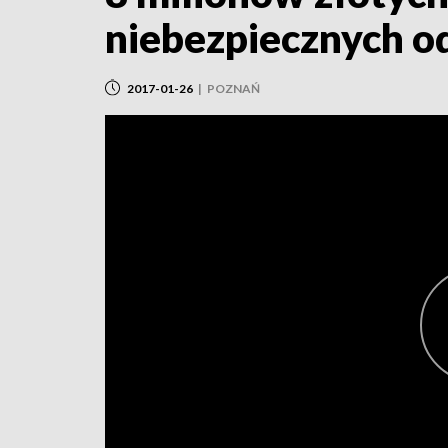
niebezpiecznych 
2017-01-26
|
POZNAŃ