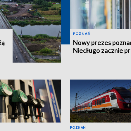
POZNAŃ
żą
Nowy prezes poznań
Niedługo zacznie p
Ń
POZNAŃ