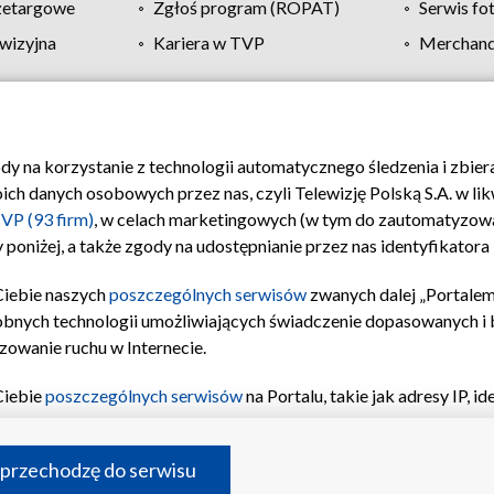
zetargowe
Zgłoś program (ROPAT)
Serwis fo
wizyjna
Kariera w TVP
Merchandi
Polityka prywatności
Moje zgody
Pomoc
Biuro re
ody na korzystanie z technologii automatycznego śledzenia i zbie
 danych osobowych przez nas, czyli Telewizję Polską S.A. w likw
VP (93 firm)
, w celach marketingowych (w tym do zautomatyzow
 poniżej, a także zgody na udostępnianie przez nas identyfikator
Ciebie naszych
poszczególnych serwisów
zwanych dalej „Portalem
obnych technologii umożliwiających świadczenie dopasowanych i be
zowanie ruchu w Internecie.
Ciebie
poszczególnych serwisów
na Portalu, takie jak adresy IP, 
sach Portalu czy historia odwiedzin będą przetwarzane przez TV
ji: przechowywania informacji na urządzeniu lub dostęp do nich,
©2026 Telewizja Polska S.A. w likwidacji
 przechodzę do serwisu
enia profilu spersonalizowanych treści, wyboru spersonalizowany