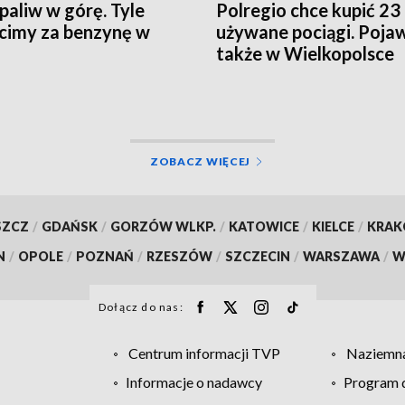
paliw w górę. Tyle
Polregio chce kupić 23
cimy za benzynę w
używane pociągi. Pojaw
także w Wielkopolsce
ZOBACZ WIĘCEJ
SZCZ
/
GDAŃSK
/
GORZÓW WLKP.
/
KATOWICE
/
KIELCE
/
KRA
N
/
OPOLE
/
POZNAŃ
/
RZESZÓW
/
SZCZECIN
/
WARSZAWA
/
W
Dołącz do nas:
Centrum informacji TVP
Naziemna
Informacje o nadawcy
Program d