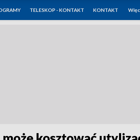
OGRAMY
TELESKOP - KONTAKT
KONTAKT
Więc
 może kosztować utyliza