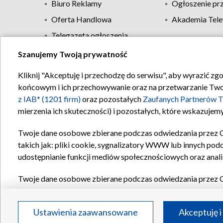
Biuro Reklamy
Ogłoszenie pr
Oferta Handlowa
Akademia Tele
Telegazeta ogłoszenia
Szanujemy Twoją prywatność
Regulamin TVP
Kliknij "Akceptuję i przechodzę do serwisu", aby wyrazić zg
końcowym i ich przechowywanie oraz na przetwarzanie Twoich
z IAB* (1201 firm)
oraz pozostałych
Zaufanych Partnerów T
mierzenia ich skuteczności) i pozostałych, które wskazujemy
Twoje dane osobowe zbierane podczas odwiedzania przez 
takich jak: pliki cookie, sygnalizatory WWW lub innych pod
udostępnianie funkcji mediów społecznościowych oraz anali
Twoje dane osobowe zbierane podczas odwiedzania przez 
plików cookie, informacje o Twoich wyszukiwaniach w serwi
Partnerów TVP
dla realizacji następujących celów i funkc
Ustawienia zaawansowane
Akceptuję i
reklam, tworzenia profilu spersonalizowanych reklam, tworz