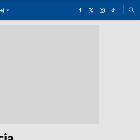
ej
cja