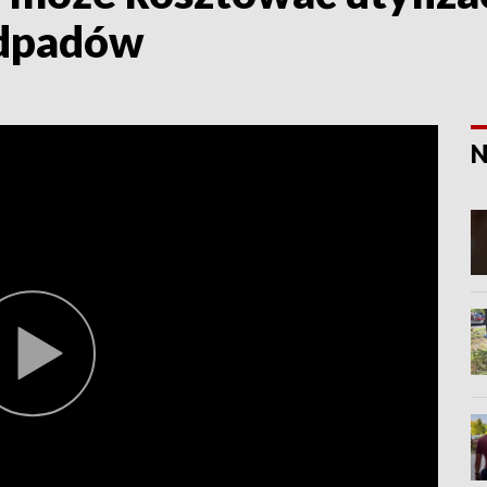
odpadów
N