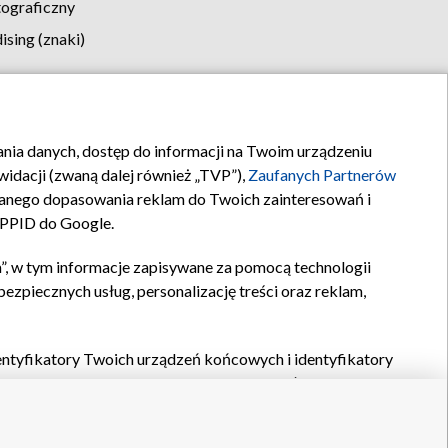
tograficzny
sing (znaki)
klamy
Kontakt
rania danych, dostęp do informacji na Twoim urządzeniu
idacji (zwaną dalej również „TVP”),
Zaufanych Partnerów
anego dopasowania reklam do Twoich zainteresowań i
a PPID do Google.
”, w tym informacje zapisywane za pomocą technologii
zpiecznych usług, personalizację treści oraz reklam,
identyfikatory Twoich urządzeń końcowych i identyfikatory
P,
Zaufanych Partnerów z IAB
oraz pozostałych
Zaufanych
 wyboru podstawowych reklam, wyboru spersonalizowanych
ch treści, pomiaru wydajności reklam, pomiaru wydajności