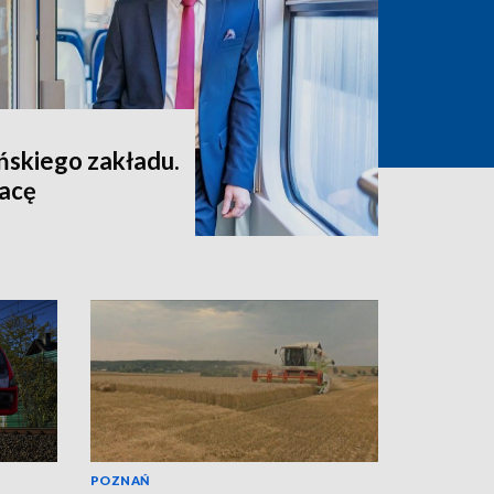
skiego zakładu.
racę
POZNAŃ