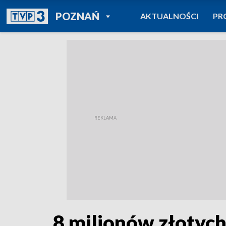
POWRÓT DO
POZNAŃ
AKTUALNOŚCI
PR
TVP REGIONY
8 milionów złotych