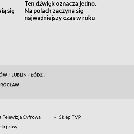
Ten dźwięk oznacza jedno.
ią się
Na polach zaczyna się
najważniejszy czas w roku
KÓW
/
LUBLIN
/
ŁÓDŹ
/
ROCŁAW
 Telewizja Cyfrowa
Sklep TVP
la prasy