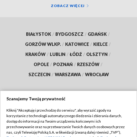
ZOBACZ WIĘCEJ
BIAŁYSTOK
/
BYDGOSZCZ
/
GDAŃSK
/
GORZÓW WLKP.
/
KATOWICE
/
KIELCE
/
KRAKÓW
/
LUBLIN
/
ŁÓDŹ
/
OLSZTYN
/
OPOLE
/
POZNAŃ
/
RZESZÓW
/
SZCZECIN
/
WARSZAWA
/
WROCŁAW
Szanujemy Twoją prywatność
Dołącz do nas:
Kliknij "Akceptuję i przechodzę do serwisu", aby wyrazić zgody na
korzystanie z technologii automatycznego śledzenia i zbierania danych,
TVP
dostęp do informacji na Twoim urządzeniu końcowym i ich
Abonament TVP
przechowywanie oraz na przetwarzanie Twoich danych osobowych przez
Regulamin TVP
nas, czyli Telewizję Polską S.A. w likwidacji (zwaną dalej również „TVP”),
Emisja w TVP