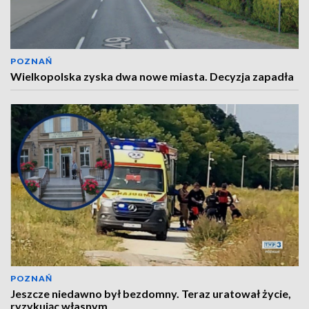
POZNAŃ
Wielkopolska zyska dwa nowe miasta. Decyzja zapadła
POZNAŃ
Jeszcze niedawno był bezdomny. Teraz uratował życie,
ryzykując własnym