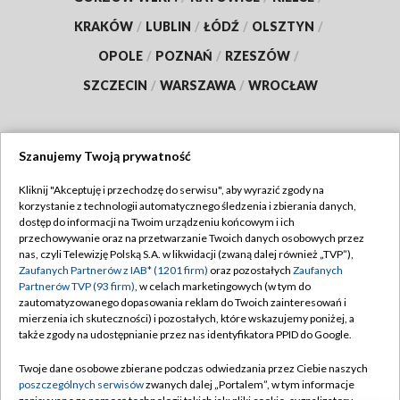
KRAKÓW
/
LUBLIN
/
ŁÓDŹ
/
OLSZTYN
/
OPOLE
/
POZNAŃ
/
RZESZÓW
/
SZCZECIN
/
WARSZAWA
/
WROCŁAW
Szanujemy Twoją prywatność
Dołącz do nas:
Kliknij "Akceptuję i przechodzę do serwisu", aby wyrazić zgody na
korzystanie z technologii automatycznego śledzenia i zbierania danych,
TVP
dostęp do informacji na Twoim urządzeniu końcowym i ich
Abonament TVP
przechowywanie oraz na przetwarzanie Twoich danych osobowych przez
Regulamin TVP
nas, czyli Telewizję Polską S.A. w likwidacji (zwaną dalej również „TVP”),
Emisja w TVP
Polityka prywatności
Zaufanych Partnerów z IAB* (1201 firm)
oraz pozostałych
Zaufanych
Partnerów TVP (93 firm)
, w celach marketingowych (w tym do
Centrum informacji TVP
Moje zgody
zautomatyzowanego dopasowania reklam do Twoich zainteresowań i
mierzenia ich skuteczności) i pozostałych, które wskazujemy poniżej, a
Naziemna Telewizja Cyfrowa
Pomoc
także zgody na udostępnianie przez nas identyfikatora PPID do Google.
Sklep TVP
Biuro reklamy
Twoje dane osobowe zbierane podczas odwiedzania przez Ciebie naszych
Rada Programowa
Kontakt
poszczególnych serwisów
zwanych dalej „Portalem”, w tym informacje