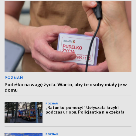
POZNAŃ
Pudełko na wagę życia. Warto, aby te osoby miały je w
domu
POZNAŃ
„Ratunku, pomocy!” Usłyszała krzyki
podczas urlopu. Policjantka nie czekała
POZNAŃ