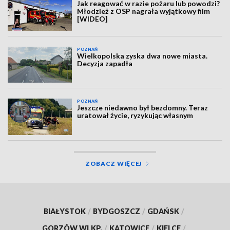
Jak reagować w razie pożaru lub powodzi?
Młodzież z OSP nagrała wyjątkowy film
[WIDEO]
POZNAŃ
Wielkopolska zyska dwa nowe miasta.
Decyzja zapadła
POZNAŃ
Jeszcze niedawno był bezdomny. Teraz
uratował życie, ryzykując własnym
ZOBACZ WIĘCEJ
BIAŁYSTOK
/
BYDGOSZCZ
/
GDAŃSK
/
GORZÓW WLKP.
/
KATOWICE
/
KIELCE
/