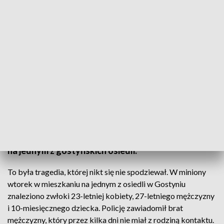
Przyczyny tragedii nadal nie są znane
Dwudziestotrzyletnia Katarzyna Ś i jej
dziesięciomiesięczny syn zostali dziś pochowani na
cmentarzu w Borku Wielkopolskim. Ciało kobiety i
jej dziecka znaleziono we wtorek, w ich mieszkaniu
na jednym z gostyńskich osiedli.
To była tragedia, której nikt się nie spodziewał. W miniony
wtorek w mieszkaniu na jednym z osiedli w Gostyniu
znaleziono zwłoki 23-letniej kobiety, 27-letniego mężczyzny
i 10-miesięcznego dziecka. Policję zawiadomił brat
mężczyzny, który przez kilka dni nie miał z rodziną kontaktu.