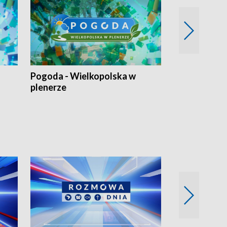
Pogoda - Wielkopolska w
Eko prognoza
plenerze