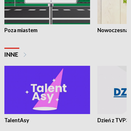
Poza miastem
Nowoczesna 
INNE
TalentAsy
Dzień z TVP3