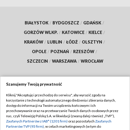
BIAŁYSTOK
/
BYDGOSZCZ
/
GDAŃSK
/
GORZÓW WLKP.
/
KATOWICE
/
KIELCE
/
KRAKÓW
/
LUBLIN
/
ŁÓDŹ
/
OLSZTYN
/
OPOLE
/
POZNAŃ
/
RZESZÓW
/
SZCZECIN
/
WARSZAWA
/
WROCŁAW
Szanujemy Twoją prywatność
Dołącz do nas:
Kliknij "Akceptuję i przechodzę do serwisu", aby wyrazić zgody na
korzystanie z technologii automatycznego śledzenia i zbierania danych,
TVP
dostęp do informacji na Twoim urządzeniu końcowym i ich
Abonament TVP
przechowywanie oraz na przetwarzanie Twoich danych osobowych przez
Regulamin TVP
nas, czyli Telewizję Polską S.A. w likwidacji (zwaną dalej również „TVP”),
Emisja w TVP
Zaufanych Partnerów z IAB* (1201 firm)
oraz pozostałych
Zaufanych
Polityka prywatności
Partnerów TVP (93 firm)
, w celach marketingowych (w tym do
Centrum informacji TVP