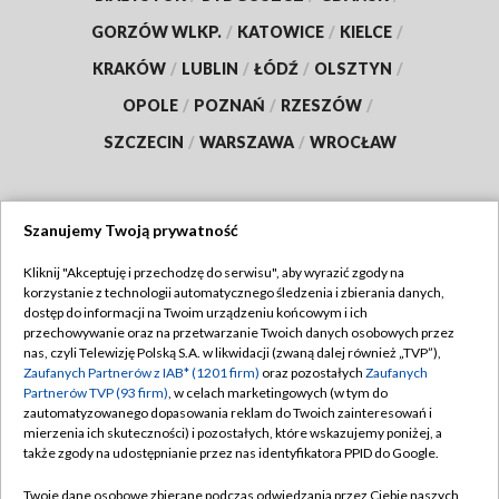
GORZÓW WLKP.
/
KATOWICE
/
KIELCE
/
KRAKÓW
/
LUBLIN
/
ŁÓDŹ
/
OLSZTYN
/
OPOLE
/
POZNAŃ
/
RZESZÓW
/
SZCZECIN
/
WARSZAWA
/
WROCŁAW
Szanujemy Twoją prywatność
Dołącz do nas:
Kliknij "Akceptuję i przechodzę do serwisu", aby wyrazić zgody na
korzystanie z technologii automatycznego śledzenia i zbierania danych,
TVP
dostęp do informacji na Twoim urządzeniu końcowym i ich
Abonament TVP
przechowywanie oraz na przetwarzanie Twoich danych osobowych przez
Regulamin TVP
nas, czyli Telewizję Polską S.A. w likwidacji (zwaną dalej również „TVP”),
Emisja w TVP
Zaufanych Partnerów z IAB* (1201 firm)
oraz pozostałych
Zaufanych
Polityka prywatności
Partnerów TVP (93 firm)
, w celach marketingowych (w tym do
Centrum informacji TVP
Moje zgody
zautomatyzowanego dopasowania reklam do Twoich zainteresowań i
mierzenia ich skuteczności) i pozostałych, które wskazujemy poniżej, a
Naziemna Telewizja Cyfrowa
Pomoc
także zgody na udostępnianie przez nas identyfikatora PPID do Google.
Sklep TVP
Biuro reklamy
Twoje dane osobowe zbierane podczas odwiedzania przez Ciebie naszych