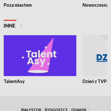
Poza miastem
Nowoczesna 
INNE
TalentAsy
Dzień z TVP3
BIAŁYSTOK
/
BYDGOSZCZ
/
GDAŃSK
/