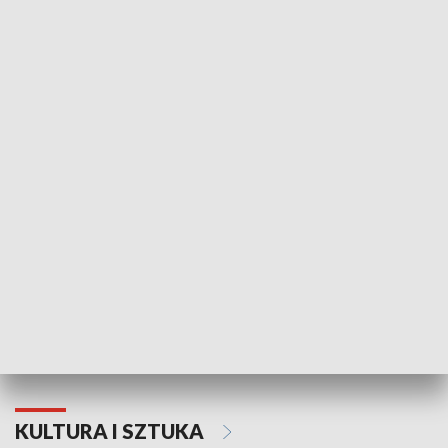
HISTORIA
70. rocznica Powstania
Narodowy Dzi
Poznańskiego Czerwca 1956 roku
Powstania Wi
KULTURA I SZTUKA