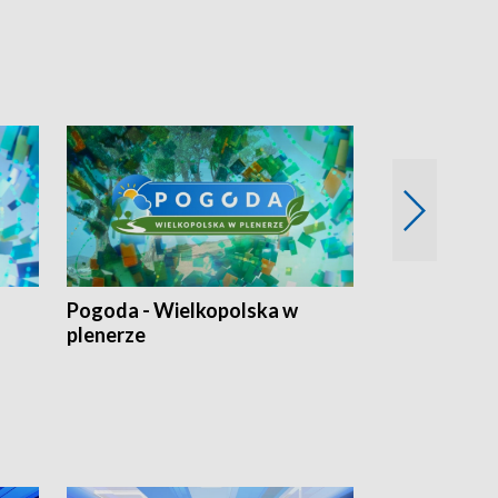
Pogoda - Wielkopolska w
Eko prognoza
plenerze