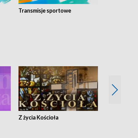
Transmisje sportowe
Reportaże s
Z życia Kościoła
Jak rozmawia