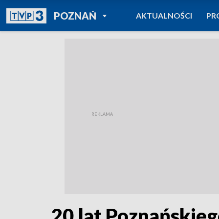
POWRÓT DO
POZNAŃ
AKTUALNOŚCI
PR
TVP REGIONY
20 lat Poznańskie