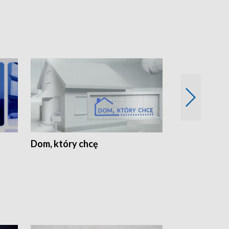
Dom, który chcę
Biznes Wielk