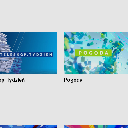
op. Tydzień
Pogoda