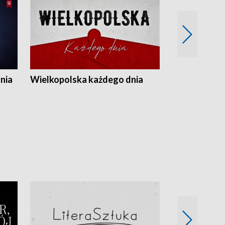
nia
Wielkopolska każdego dnia
Rozmowy z m