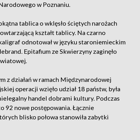
Narodowego w Poznaniu.
kątna tablica o wklęsło ściętych narożach
owtarzającą kształt tablicy. Na czarno
kaligraf odnotował w języku staroniemieckim
debrand. Epitafium ze Skwierzyny zaginęło
światowej.
dnym z działań w ramach Międzynarodowej
ej operacji wzięło udział 18 państw, była
nielegalny handel dobrami kultury. Podczas
to 92 nowe postępowania. Łącznie
tórych blisko połowa stanowiła zabytki