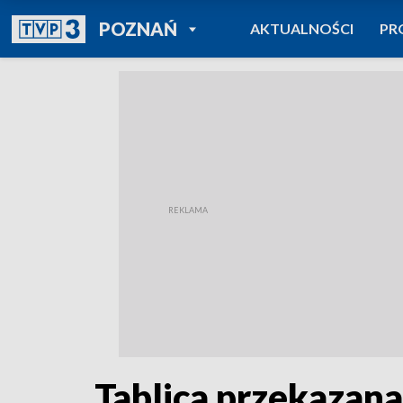
POWRÓT DO
POZNAŃ
AKTUALNOŚCI
PR
TVP REGIONY
Tablica przekazana