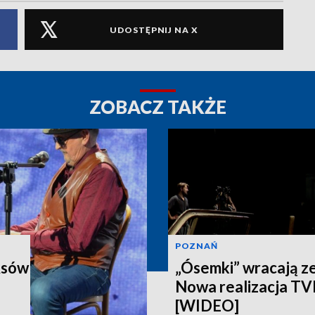
UDOSTĘPNIJ NA X
ZOBACZ TAKŻE
POZNAŃ
Asów
„Ósemki” wracają z
Nowa realizacja T
[WIDEO]