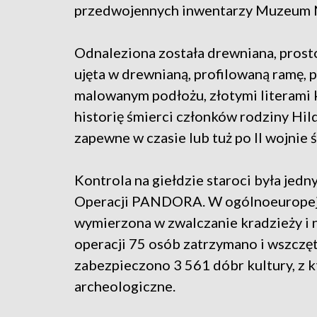
przedwojennych inwentarzy Muzeum 
Odnaleziona została drewniana, prosto
ujęta w drewnianą, profilowaną ramę, p
malowanym podłożu, złotymi literami 
historię śmierci członków rodziny Hil
zapewne w czasie lub tuż po II wojnie 
Kontrola na giełdzie staroci była je
Operacji PANDORA. W ogólnoeuropejski
wymierzona w zwalczanie kradzieży i 
operacji 75 osób zatrzymano i wszczę
zabezpieczono 3 561 dóbr kultury, z k
archeologiczne.