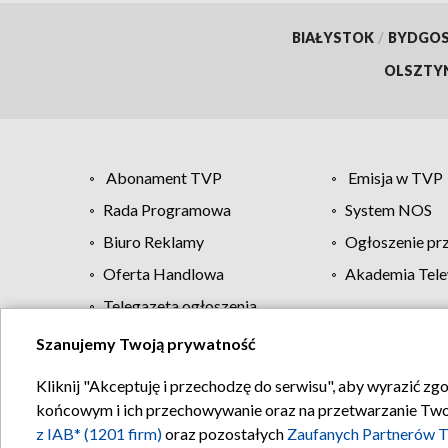
BIAŁYSTOK
/
BYDGO
OLSZTY
Abonament TVP
Emisja w TVP
Rada Programowa
System NOS
Biuro Reklamy
Ogłoszenie pr
Oferta Handlowa
Akademia Tele
Telegazeta ogłoszenia
Szanujemy Twoją prywatność
Regulamin TVP
Kliknij "Akceptuję i przechodzę do serwisu", aby wyrazić zg
końcowym i ich przechowywanie oraz na przetwarzanie Twoich
z IAB* (1201 firm)
oraz pozostałych
Zaufanych Partnerów T