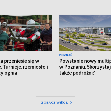
Ń
POZNAŃ
a przeniesie się w
Powstanie nowy multi
. Turnieje, rzemiosło i
w Poznaniu. Skorzystaj
y ognia
także podróżni?
ZOBACZ WIĘCEJ