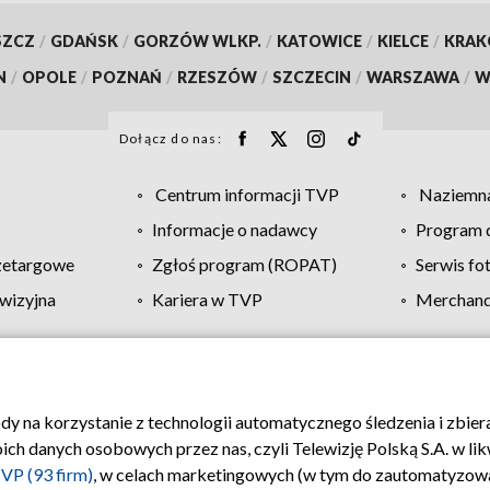
SZCZ
/
GDAŃSK
/
GORZÓW WLKP.
/
KATOWICE
/
KIELCE
/
KRA
N
/
OPOLE
/
POZNAŃ
/
RZESZÓW
/
SZCZECIN
/
WARSZAWA
/
W
Dołącz do nas:
Centrum informacji TVP
Naziemna
Informacje o nadawcy
Program d
zetargowe
Zgłoś program (ROPAT)
Serwis fo
wizyjna
Kariera w TVP
Merchandi
Polityka prywatności
Moje zgody
Pomoc
Biuro re
ody na korzystanie z technologii automatycznego śledzenia i zbie
 danych osobowych przez nas, czyli Telewizję Polską S.A. w likw
VP (93 firm)
, w celach marketingowych (w tym do zautomatyzow