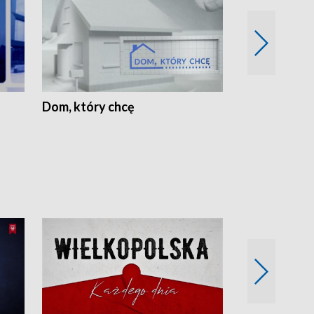
Dom, który chcę
Biznes Wielk