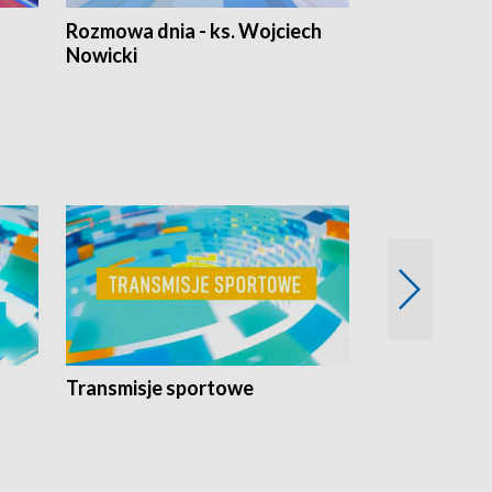
Rozmowa dnia - ks. Wojciech
Euro Fakty
Nowicki
Transmisje sportowe
Reportaże s