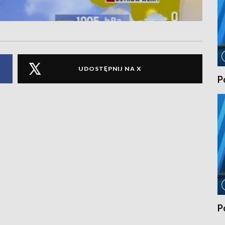
UDOSTĘPNIJ NA X
P
P