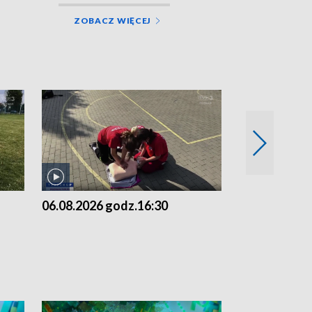
ZOBACZ WIĘCEJ
06.08.2026 godz.16:30
06.08.2026 g