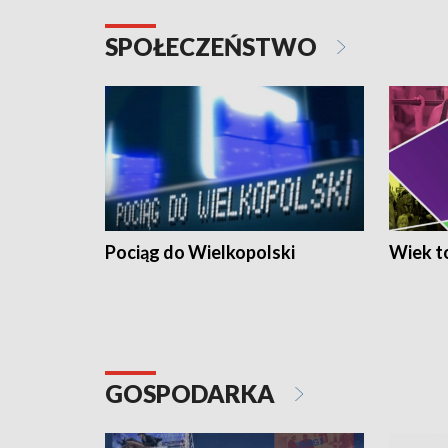
SPOŁECZEŃSTWO
Pociąg do Wielkopolski
Wiek to
GOSPODARKA