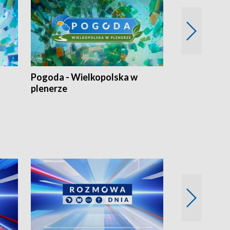
Pogoda - Wielkopolska w
Eko prognoza
plenerze