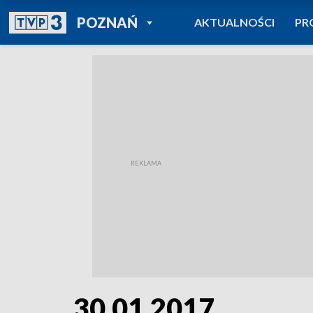
POWRÓT DO
POZNAŃ
AKTUALNOŚCI
PR
TVP REGIONY
30.01.2017