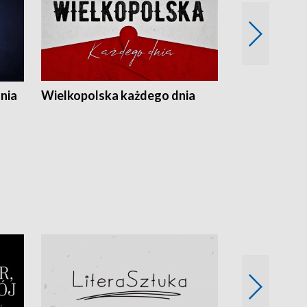
nia
Wielkopolska każdego dnia
Rozmowy z m