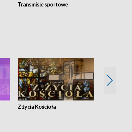
Transmisje sportowe
Reportaże s
Z życia Kościoła
Jak rozmawia