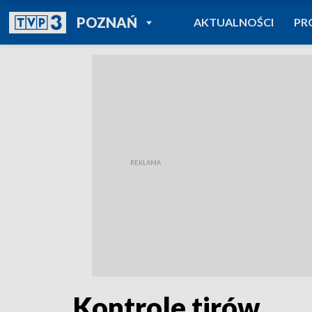
POWRÓT DO
POZNAŃ
AKTUALNOŚCI
PR
TVP REGIONY
Kontrole tirów