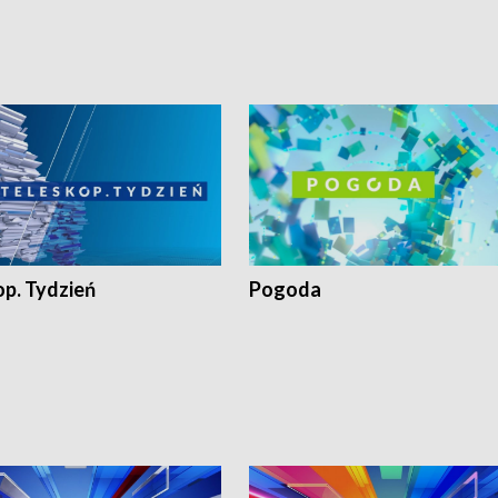
op. Tydzień
Pogoda