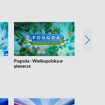
Pogoda - Wielkopolska w
Eko prognoza
plenerze