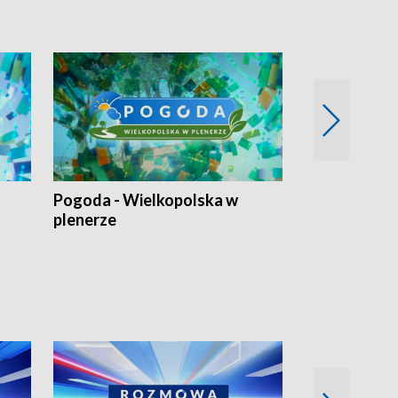
Pogoda - Wielkopolska w
Eko prognoza
plenerze