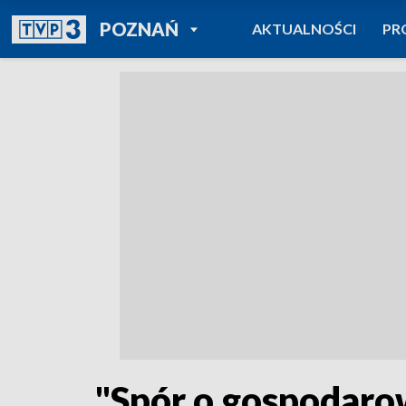
POWRÓT DO
POZNAŃ
AKTUALNOŚCI
PR
TVP REGIONY
"Spór o gospodaro