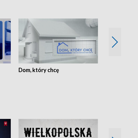
Dom, który chcę
Biznes Wielk