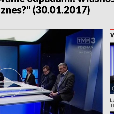
znes?" (30.01.2017)
L
T