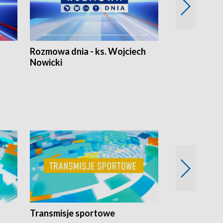
Rozmowa dnia - ks. Wojciech
Euro Fakty
Nowicki
Transmisje sportowe
Reportaże s