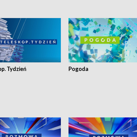
op. Tydzień
Pogoda