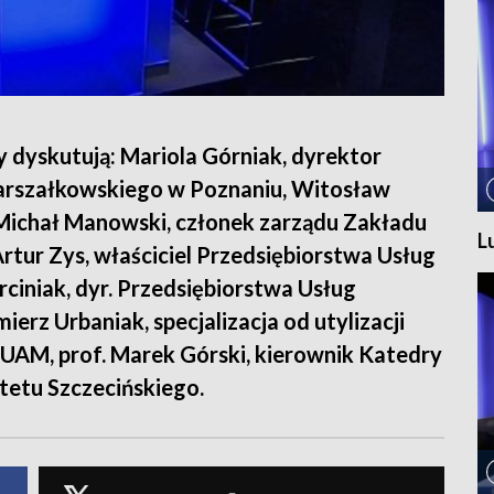
y dyskutują: Mariola Górniak, dyrektor
rszałkowskiego w Poznaniu, Witosław
 Michał Manowski, członek zarządu Zakładu
L
tur Zys, właściciel Przedsiębiorstwa Usług
iniak, dyr. Przedsiębiorstwa Usług
erz Urbaniak, specjalizacja od utylizacji
UAM, prof. Marek Górski, kierownik Katedry
etu Szczecińskiego.