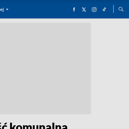
ej
ść komunalna