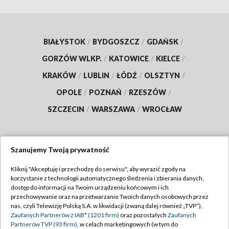
BIAŁYSTOK
/
BYDGOSZCZ
/
GDAŃSK
/
GORZÓW WLKP.
/
KATOWICE
/
KIELCE
/
KRAKÓW
/
LUBLIN
/
ŁÓDŹ
/
OLSZTYN
/
OPOLE
/
POZNAŃ
/
RZESZÓW
/
SZCZECIN
/
WARSZAWA
/
WROCŁAW
Szanujemy Twoją prywatność
Dołącz do nas:
Kliknij "Akceptuję i przechodzę do serwisu", aby wyrazić zgody na
korzystanie z technologii automatycznego śledzenia i zbierania danych,
TVP
dostęp do informacji na Twoim urządzeniu końcowym i ich
Abonament TVP
przechowywanie oraz na przetwarzanie Twoich danych osobowych przez
Regulamin TVP
nas, czyli Telewizję Polską S.A. w likwidacji (zwaną dalej również „TVP”),
Emisja w TVP
Polityka prywatności
Zaufanych Partnerów z IAB* (1201 firm)
oraz pozostałych
Zaufanych
Partnerów TVP (93 firm)
, w celach marketingowych (w tym do