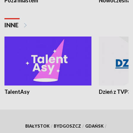
Poza miastem
Nowoczesna 
INNE
TalentAsy
Dzień z TVP3
BIAŁYSTOK
/
BYDGOSZCZ
/
GDAŃSK
/