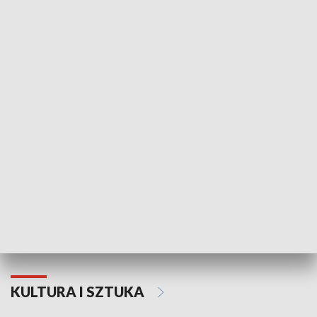
HISTORIA
70. rocznica Powstania
Narodowy Dzi
Poznańskiego Czerwca 1956 roku
Powstania Wi
KULTURA I SZTUKA