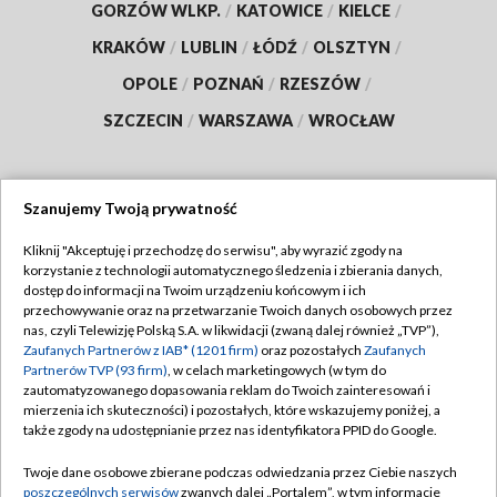
GORZÓW WLKP.
/
KATOWICE
/
KIELCE
/
KRAKÓW
/
LUBLIN
/
ŁÓDŹ
/
OLSZTYN
/
OPOLE
/
POZNAŃ
/
RZESZÓW
/
SZCZECIN
/
WARSZAWA
/
WROCŁAW
Szanujemy Twoją prywatność
Dołącz do nas:
Kliknij "Akceptuję i przechodzę do serwisu", aby wyrazić zgody na
korzystanie z technologii automatycznego śledzenia i zbierania danych,
TVP
dostęp do informacji na Twoim urządzeniu końcowym i ich
Abonament TVP
przechowywanie oraz na przetwarzanie Twoich danych osobowych przez
Regulamin TVP
nas, czyli Telewizję Polską S.A. w likwidacji (zwaną dalej również „TVP”),
Emisja w TVP
Zaufanych Partnerów z IAB* (1201 firm)
oraz pozostałych
Zaufanych
Polityka prywatności
Partnerów TVP (93 firm)
, w celach marketingowych (w tym do
Centrum informacji TVP
Moje zgody
zautomatyzowanego dopasowania reklam do Twoich zainteresowań i
mierzenia ich skuteczności) i pozostałych, które wskazujemy poniżej, a
Naziemna Telewizja Cyfrowa
Pomoc
także zgody na udostępnianie przez nas identyfikatora PPID do Google.
Sklep TVP
Biuro reklamy
Twoje dane osobowe zbierane podczas odwiedzania przez Ciebie naszych
Rada Programowa
poszczególnych serwisów
zwanych dalej „Portalem”, w tym informacje
Kontakt