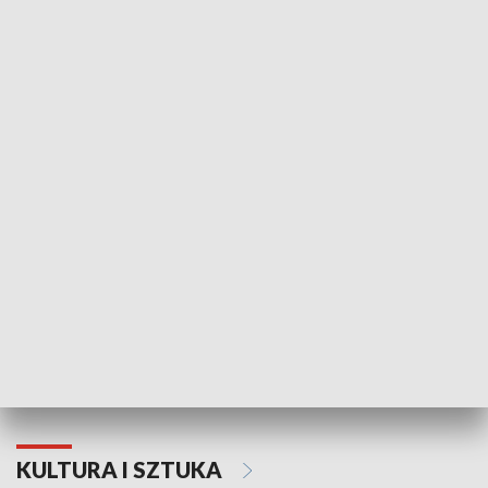
HISTORIA
70. rocznica Powstania
Narodowy Dzi
Poznańskiego Czerwca 1956 roku
Powstania Wi
KULTURA I SZTUKA