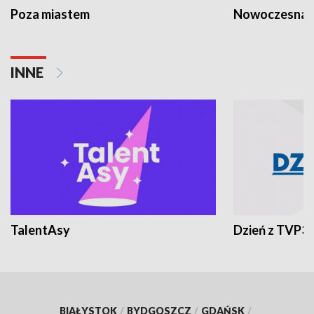
Poza miastem
Nowoczesna 
INNE
TalentAsy
Dzień z TVP3
BIAŁYSTOK
/
BYDGOSZCZ
/
GDAŃSK
/