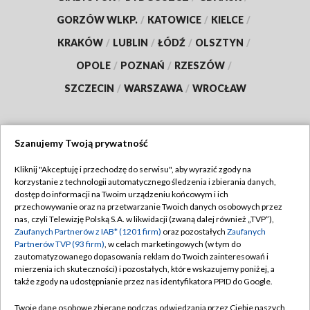
GORZÓW WLKP.
/
KATOWICE
/
KIELCE
/
KRAKÓW
/
LUBLIN
/
ŁÓDŹ
/
OLSZTYN
/
OPOLE
/
POZNAŃ
/
RZESZÓW
/
SZCZECIN
/
WARSZAWA
/
WROCŁAW
Szanujemy Twoją prywatność
Dołącz do nas:
Kliknij "Akceptuję i przechodzę do serwisu", aby wyrazić zgody na
korzystanie z technologii automatycznego śledzenia i zbierania danych,
TVP
dostęp do informacji na Twoim urządzeniu końcowym i ich
Abonament TVP
przechowywanie oraz na przetwarzanie Twoich danych osobowych przez
Regulamin TVP
nas, czyli Telewizję Polską S.A. w likwidacji (zwaną dalej również „TVP”),
Emisja w TVP
Zaufanych Partnerów z IAB* (1201 firm)
oraz pozostałych
Zaufanych
Polityka prywatności
Partnerów TVP (93 firm)
, w celach marketingowych (w tym do
Centrum informacji TVP
Moje zgody
zautomatyzowanego dopasowania reklam do Twoich zainteresowań i
mierzenia ich skuteczności) i pozostałych, które wskazujemy poniżej, a
Naziemna Telewizja Cyfrowa
Pomoc
także zgody na udostępnianie przez nas identyfikatora PPID do Google.
Sklep TVP
Biuro reklamy
Twoje dane osobowe zbierane podczas odwiedzania przez Ciebie naszych