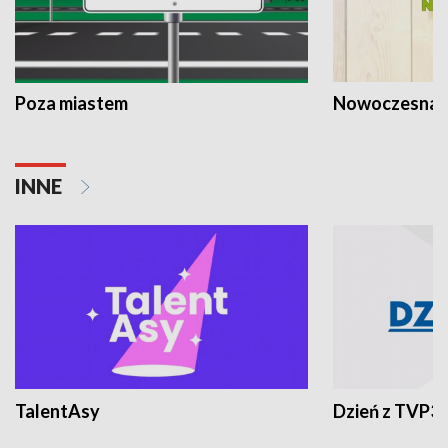
Poza miastem
Nowoczesna 
INNE
TalentAsy
Dzień z TVP3