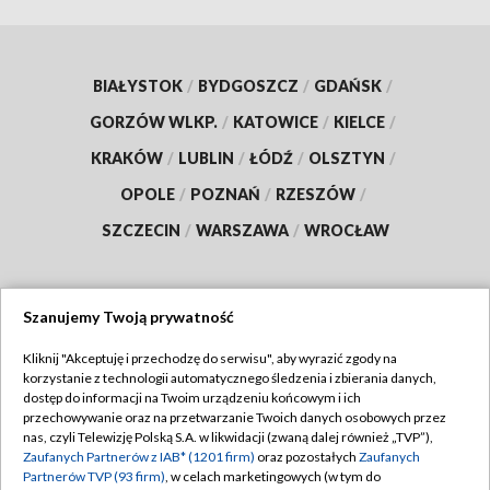
BIAŁYSTOK
/
BYDGOSZCZ
/
GDAŃSK
/
GORZÓW WLKP.
/
KATOWICE
/
KIELCE
/
KRAKÓW
/
LUBLIN
/
ŁÓDŹ
/
OLSZTYN
/
OPOLE
/
POZNAŃ
/
RZESZÓW
/
SZCZECIN
/
WARSZAWA
/
WROCŁAW
Szanujemy Twoją prywatność
Dołącz do nas:
Kliknij "Akceptuję i przechodzę do serwisu", aby wyrazić zgody na
korzystanie z technologii automatycznego śledzenia i zbierania danych,
TVP
dostęp do informacji na Twoim urządzeniu końcowym i ich
Abonament TVP
przechowywanie oraz na przetwarzanie Twoich danych osobowych przez
Regulamin TVP
nas, czyli Telewizję Polską S.A. w likwidacji (zwaną dalej również „TVP”),
Emisja w TVP
Zaufanych Partnerów z IAB* (1201 firm)
oraz pozostałych
Zaufanych
Polityka prywatności
Partnerów TVP (93 firm)
, w celach marketingowych (w tym do
Centrum informacji TVP