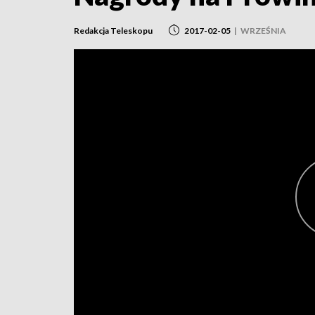
Redakcja Teleskopu
2017-02-05
|
WRZEŚNIA