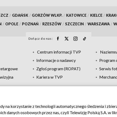
SZCZ
/
GDAŃSK
/
GORZÓW WLKP.
/
KATOWICE
/
KIELCE
/
KRA
N
/
OPOLE
/
POZNAŃ
/
RZESZÓW
/
SZCZECIN
/
WARSZAWA
/
W
Dołącz do nas:
Centrum informacji TVP
Naziemna
Informacje o nadawcy
Program d
zetargowe
Zgłoś program (ROPAT)
Serwis fo
wizyjna
Kariera w TVP
Merchandi
Polityka prywatności
Moje zgody
Pomoc
Biuro re
ody na korzystanie z technologii automatycznego śledzenia i zbie
 danych osobowych przez nas, czyli Telewizję Polską S.A. w likw