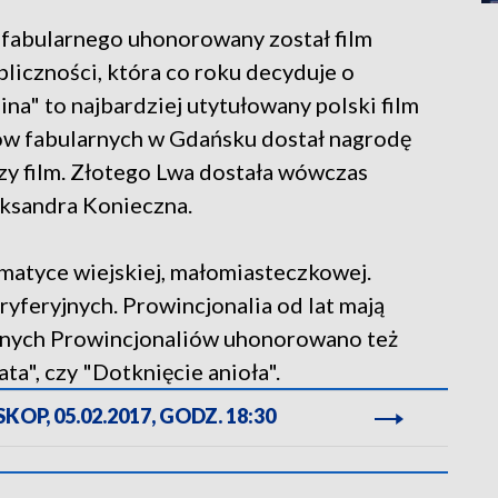
 fabularnego uhonorowany został film
bliczności, która co roku decyduje o
ina" to najbardziej utytułowany polski film
mów fabularnych w Gdańsku dostał nagrodę
szy film. Złotego Lwa dostała wówczas
eksandra Konieczna.
ematyce wiejskiej, małomiasteczkowej.
yferyjnych. Prowincjonalia od lat mają
znych Prowincjonaliów uhonorowano też
ata", czy "Dotknięcie anioła".
OP, 05.02.2017, GODZ. 18:30