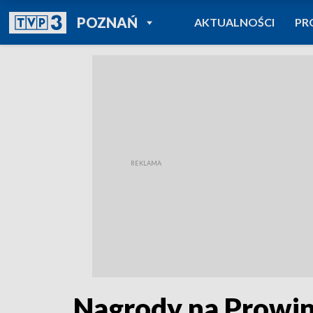
POWRÓT DO
POZNAŃ
AKTUALNOŚCI
PR
TVP REGIONY
Nagrody na Prowin