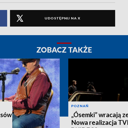
UDOSTĘPNIJ NA X
ZOBACZ TAKŻE
POZNAŃ
Asów
„Ósemki” wracają z
Nowa realizacja T