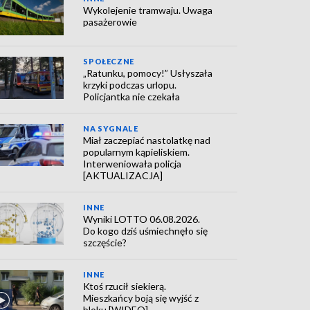
Wykolejenie tramwaju. Uwaga
pasażerowie
SPOŁECZNE
„Ratunku, pomocy!” Usłyszała
krzyki podczas urlopu.
Policjantka nie czekała
NA SYGNALE
Miał zaczepiać nastolatkę nad
popularnym kąpieliskiem.
Interweniowała policja
[AKTUALIZACJA]
INNE
Wyniki LOTTO 06.08.2026.
Do kogo dziś uśmiechnęło się
szczęście?
INNE
Ktoś rzucił siekierą.
Mieszkańcy boją się wyjść z
bloku [WIDEO]