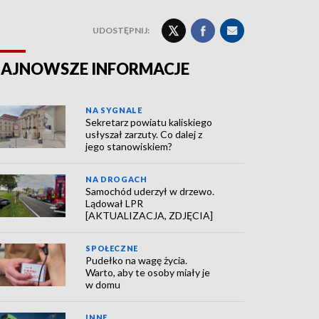
UDOSTĘPNIJ:
AJNOWSZE INFORMACJE
NA SYGNALE
Sekretarz powiatu kaliskiego
usłyszał zarzuty. Co dalej z
jego stanowiskiem?
NA DROGACH
Samochód uderzył w drzewo.
Lądował LPR
[AKTUALIZACJA, ZDJĘCIA]
SPOŁECZNE
Pudełko na wagę życia.
Warto, aby te osoby miały je
w domu
INNE