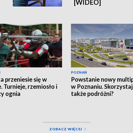
[WIDEO]
Ń
POZNAŃ
a przeniesie się w
Powstanie nowy multi
. Turnieje, rzemiosło i
w Poznaniu. Skorzystaj
y ognia
także podróżni?
ZOBACZ WIĘCEJ