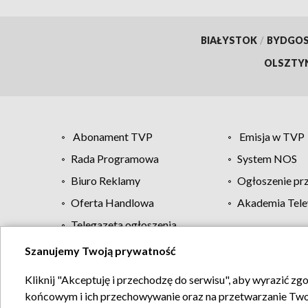
BIAŁYSTOK
/
BYDGO
OLSZTY
Abonament TVP
Emisja w TVP
Rada Programowa
System NOS
Biuro Reklamy
Ogłoszenie pr
Oferta Handlowa
Akademia Tele
Telegazeta ogłoszenia
Szanujemy Twoją prywatność
Regulamin TVP
Kliknij "Akceptuję i przechodzę do serwisu", aby wyrazić zg
końcowym i ich przechowywanie oraz na przetwarzanie Twoich