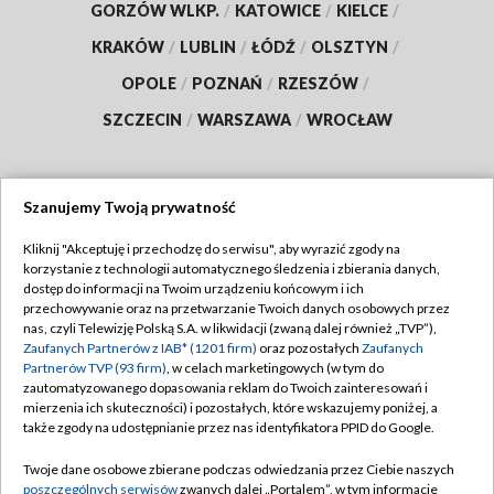
GORZÓW WLKP.
/
KATOWICE
/
KIELCE
/
KRAKÓW
/
LUBLIN
/
ŁÓDŹ
/
OLSZTYN
/
OPOLE
/
POZNAŃ
/
RZESZÓW
/
SZCZECIN
/
WARSZAWA
/
WROCŁAW
Szanujemy Twoją prywatność
Dołącz do nas:
Kliknij "Akceptuję i przechodzę do serwisu", aby wyrazić zgody na
korzystanie z technologii automatycznego śledzenia i zbierania danych,
TVP
dostęp do informacji na Twoim urządzeniu końcowym i ich
Abonament TVP
przechowywanie oraz na przetwarzanie Twoich danych osobowych przez
Regulamin TVP
nas, czyli Telewizję Polską S.A. w likwidacji (zwaną dalej również „TVP”),
Emisja w TVP
Zaufanych Partnerów z IAB* (1201 firm)
oraz pozostałych
Zaufanych
Polityka prywatności
Partnerów TVP (93 firm)
, w celach marketingowych (w tym do
Centrum informacji TVP
Moje zgody
zautomatyzowanego dopasowania reklam do Twoich zainteresowań i
mierzenia ich skuteczności) i pozostałych, które wskazujemy poniżej, a
Naziemna Telewizja Cyfrowa
Pomoc
także zgody na udostępnianie przez nas identyfikatora PPID do Google.
Sklep TVP
Biuro reklamy
Twoje dane osobowe zbierane podczas odwiedzania przez Ciebie naszych
Rada Programowa
poszczególnych serwisów
zwanych dalej „Portalem”, w tym informacje
Kontakt