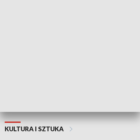
HISTORIA
70. rocznica Powstania
Narodowy Dzi
Poznańskiego Czerwca 1956 roku
Powstania Wi
KULTURA I SZTUKA