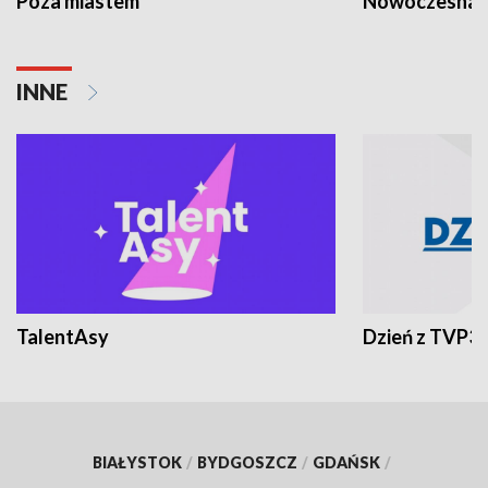
Poza miastem
Nowoczesna 
INNE
TalentAsy
Dzień z TVP3
BIAŁYSTOK
/
BYDGOSZCZ
/
GDAŃSK
/