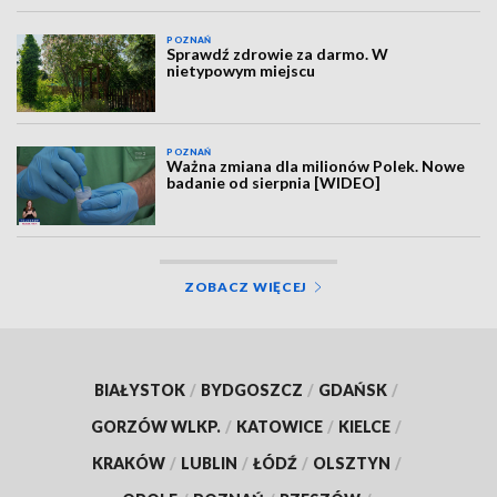
POZNAŃ
Sprawdź zdrowie za darmo. W
nietypowym miejscu
POZNAŃ
Ważna zmiana dla milionów Polek. Nowe
badanie od sierpnia [WIDEO]
ZOBACZ WIĘCEJ
BIAŁYSTOK
/
BYDGOSZCZ
/
GDAŃSK
/
GORZÓW WLKP.
/
KATOWICE
/
KIELCE
/
KRAKÓW
/
LUBLIN
/
ŁÓDŹ
/
OLSZTYN
/