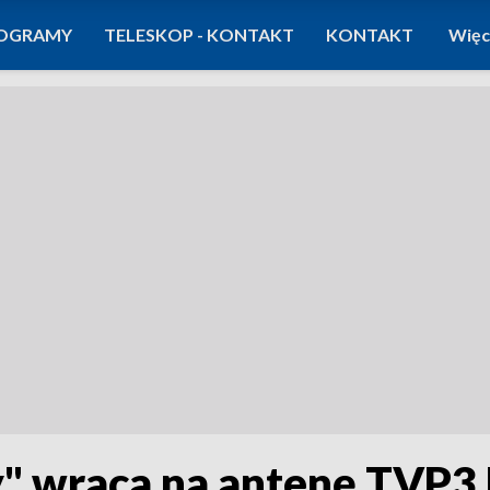
OGRAMY
TELESKOP - KONTAKT
KONTAKT
Więc
" wraca na antenę TVP3