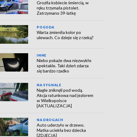
Groziła kobiecie śmiercią, w
ręku trzymała pistolet.
Zatrzymano 39-latkę
POGODA
Warta zmieniła kolor po
ulewach. Co dzieje się z rzeką?
INNE
Niebo pokaże dwa niezwykłe
spektakle. Taki dzień zdarza
się bardzo rzadko
NA SYGNALE
Nagle zniknęli pod wodą.
Akcja ratunkowa nad jeziorem
w Wielkopolsce
[AKTUALIZACJA]
NA DROGACH
Auto uderzyło w drzewo.
Matka uciekła bez dziecka
[ZDJĘCIA]