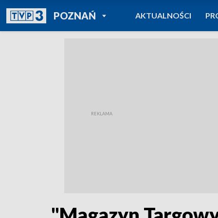
POWRÓT DO
POZNAŃ
AKTUALNOŚCI
PR
TVP REGIONY
"Magazyn Targowy