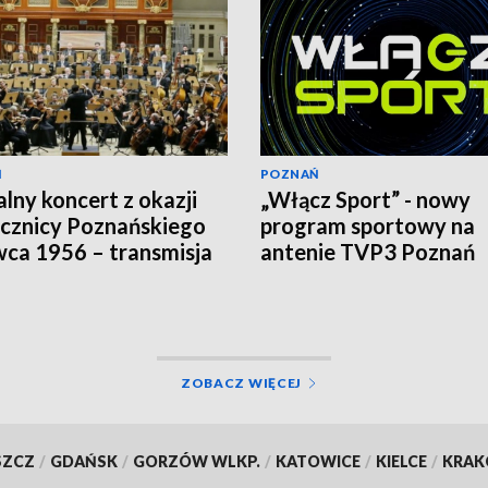
Ń
POZNAŃ
alny koncert z okazji
„Włącz Sport” - nowy
ocznicy Poznańskiego
program sportowy na
ca 1956 – transmisja
antenie TVP3 Poznań
P3 Poznań
ZOBACZ WIĘCEJ
SZCZ
/
GDAŃSK
/
GORZÓW WLKP.
/
KATOWICE
/
KIELCE
/
KRA