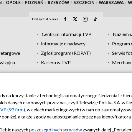
N
/
OPOLE
/
POZNAŃ
/
RZESZÓW
/
SZCZECIN
/
WARSZAWA
/
W
Dołącz do nas:
Centrum informacji TVP
Naziemna
Informacje o nadawcy
Program d
zetargowe
Zgłoś program (ROPAT)
Serwis fo
wizyjna
Kariera w TVP
Merchandi
Polityka prywatności
Moje zgody
Pomoc
Biuro re
ody na korzystanie z technologii automatycznego śledzenia i zbie
 danych osobowych przez nas, czyli Telewizję Polską S.A. w likw
VP (93 firm)
, w celach marketingowych (w tym do zautomatyzow
 poniżej, a także zgody na udostępnianie przez nas identyfikator
Ciebie naszych
poszczególnych serwisów
zwanych dalej „Portalem