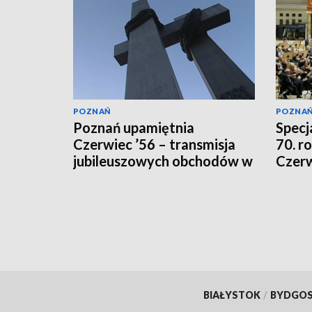
POZNAŃ
POZNA
Poznań upamiętnia
Specj
Czerwiec ’56 – transmisja
70. r
jubileuszowych obchodów w
Czerw
TVP3 Poznań
w TV
BIAŁYSTOK
/
BYDGO