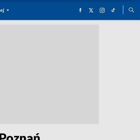
ej
 Poznań