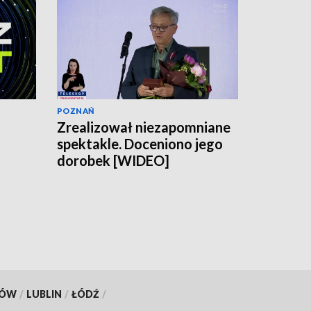
POZNAŃ
Zrealizował niezapomniane
spektakle. Doceniono jego
dorobek [WIDEO]
KÓW
/
LUBLIN
/
ŁÓDŹ
/