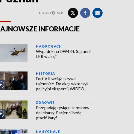
UDOSTĘPNIJ:
AJNOWSZE INFORMACJE
NA DROGACH
Wypadek na DW434. Są ranni,
LPR w akcji
HISTORIA
Fort VII wciąż skrywa
tajemnice. Do akcji wkroczyli
policyjni eksperci [WIDEO]
ZDROWIE
Przepadają tysiące terminów
do lekarzy. Pacjenci będą
płacić kary?
NA SYGNALE