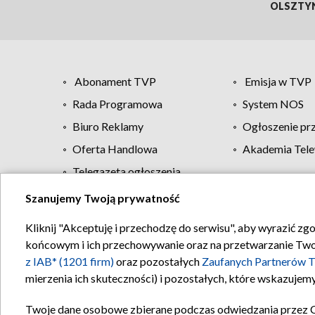
OLSZTY
Abonament TVP
Emisja w TVP
Rada Programowa
System NOS
Biuro Reklamy
Ogłoszenie pr
Oferta Handlowa
Akademia Tele
Telegazeta ogłoszenia
Szanujemy Twoją prywatność
Regulamin TVP
Kliknij "Akceptuję i przechodzę do serwisu", aby wyrazić zg
końcowym i ich przechowywanie oraz na przetwarzanie Twoich
z IAB* (1201 firm)
oraz pozostałych
Zaufanych Partnerów T
mierzenia ich skuteczności) i pozostałych, które wskazujemy
Twoje dane osobowe zbierane podczas odwiedzania przez 