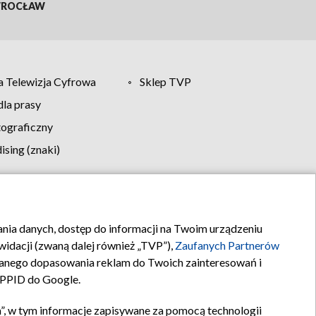
ROCŁAW
 Telewizja Cyfrowa
Sklep TVP
la prasy
tograficzny
sing (znaki)
klamy
Kontakt
rania danych, dostęp do informacji na Twoim urządzeniu
idacji (zwaną dalej również „TVP”),
Zaufanych Partnerów
anego dopasowania reklam do Twoich zainteresowań i
a PPID do Google.
”, w tym informacje zapisywane za pomocą technologii