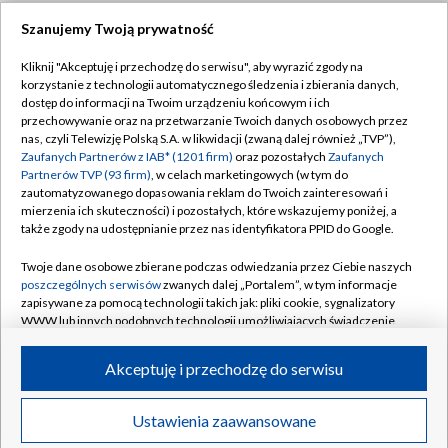
Szanujemy Twoją prywatność
Dołącz do nas:
Kliknij "Akceptuję i przechodzę do serwisu", aby wyrazić zgody na
korzystanie z technologii automatycznego śledzenia i zbierania danych,
TVP
dostęp do informacji na Twoim urządzeniu końcowym i ich
Abonament TVP
przechowywanie oraz na przetwarzanie Twoich danych osobowych przez
Regulamin TVP
nas, czyli Telewizję Polską S.A. w likwidacji (zwaną dalej również „TVP”),
Emisja w TVP
Zaufanych Partnerów z IAB* (1201 firm)
oraz pozostałych
Zaufanych
Polityka prywatności
Partnerów TVP (93 firm)
, w celach marketingowych (w tym do
Centrum informacji TVP
Moje zgody
zautomatyzowanego dopasowania reklam do Twoich zainteresowań i
mierzenia ich skuteczności) i pozostałych, które wskazujemy poniżej, a
Naziemna Telewizja Cyfrowa
Pomoc
także zgody na udostępnianie przez nas identyfikatora PPID do Google.
Sklep TVP
Biuro reklamy
Twoje dane osobowe zbierane podczas odwiedzania przez Ciebie naszych
Rada Programowa
poszczególnych serwisów
zwanych dalej „Portalem”, w tym informacje
Kontakt
zapisywane za pomocą technologii takich jak: pliki cookie, sygnalizatory
System NOS
WWW lub innych podobnych technologii umożliwiających świadczenie
dopasowanych i bezpiecznych usług, personalizację treści oraz reklam,
Informacje o nadawcy
Kanały
udostępnianie funkcji mediów społecznościowych oraz analizowanie
Akceptuję i przechodzę do serwisu
ruchu w Internecie.
Program dla prasy
©2026 Telewizja Polska S.A. w likwidacji
Biuro Reklamy
Twoje dane osobowe zbierane podczas odwiedzania przez Ciebie
Ustawienia zaawansowane
poszczególnych serwisów
na Portalu, takie jak adresy IP, identyfikatory
Ogłoszenie przetargowe