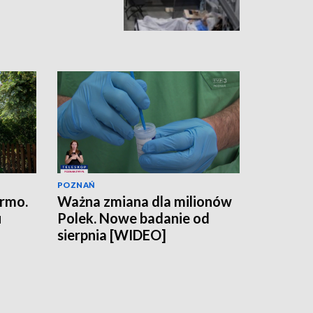
POZNAŃ
armo.
Ważna zmiana dla milionów
u
Polek. Nowe badanie od
sierpnia [WIDEO]