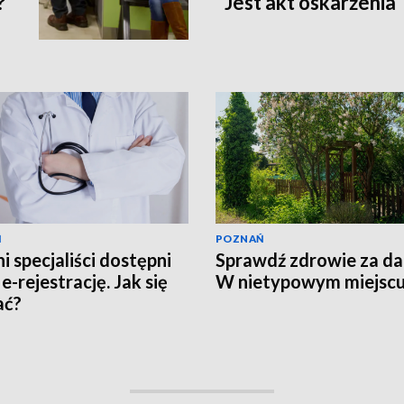
?
Jest akt oskarżenia
Ń
POZNAŃ
i specjaliści dostępni
Sprawdź zdrowie za d
e-rejestrację. Jak się
W nietypowym miejsc
ać?