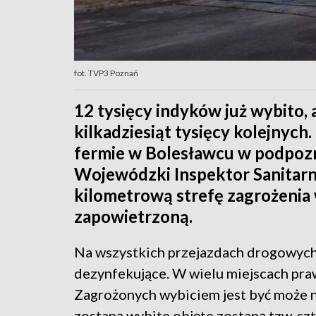
fot. TVP3 Poznań
12 tysięcy indyków już wybito, 
kilkadziesiąt tysięcy kolejnych.
fermie w Bolesławcu w podpoz
Wojewódzki Inspektor Sanitarn
kilometrową strefę zagrożenia 
zapowietrzoną.
Na wszystkich przejazdach drogowych 
dezynfekujące. W wielu miejscach praw
Zagrożonych wybiciem jest być może na
zostaną wybite objęte zostaną tzw. s