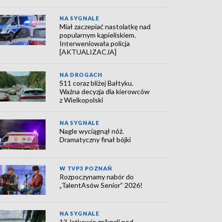
NA SYGNALE
Miał zaczepiać nastolatkę nad
popularnym kąpieliskiem.
Interweniowała policja
[AKTUALIZACJA]
NA DROGACH
S11 coraz bliżej Bałtyku.
Ważna decyzja dla kierowców
z Wielkopolski
NA SYGNALE
Nagle wyciągnął nóż.
Dramatyczny finał bójki
W TVP3 POZNAŃ
Rozpoczynamy nabór do
„TalentAsów Senior” 2026!
NA SYGNALE
13-latkowie zniknęli pod