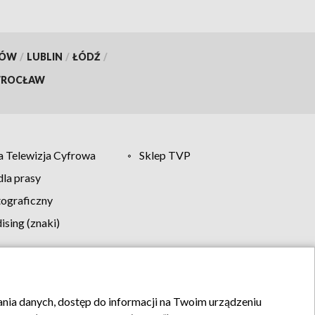
KÓW
/
LUBLIN
/
ŁÓDŹ
/
ROCŁAW
 Telewizja Cyfrowa
Sklep TVP
la prasy
tograficzny
sing (znaki)
klamy
Kontakt
rania danych, dostęp do informacji na Twoim urządzeniu