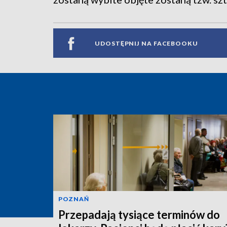
UDOSTĘPNIJ NA FACEBOOKU
POZNAŃ
Przepadają tysiące terminów do