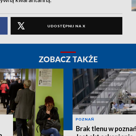
UDOSTĘPNIJ NA X
ZOBACZ TAKŻE
POZNAŃ
Brak tlenu w poznań