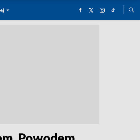
ej
iem. Powodem