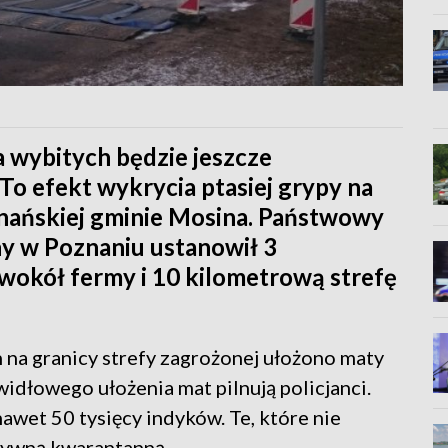
a wybitych będzie jeszcze
 To efekt wykrycia ptasiej grypy na
nańskiej gminie Mosina. Państwowy
y w Poznaniu ustanowił 3
wokół fermy i 10 kilometrową strefę
na granicy strefy zagrożonej ułożono maty
idłowego ułożenia mat pilnują policjanci.
wet 50 tysięcy indyków. Te, które nie
ztywną kwarantanną.