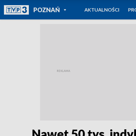
POWRÓT DO
POZNAŃ
AKTUALNOŚCI
PR
TVP REGIONY
Nawet 50 tys. in