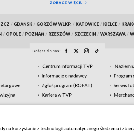
ZOBACZ WIĘCEJ
SZCZ
/
GDAŃSK
/
GORZÓW WLKP.
/
KATOWICE
/
KIELCE
/
KRA
N
/
OPOLE
/
POZNAŃ
/
RZESZÓW
/
SZCZECIN
/
WARSZAWA
/
W
Dołącz do nas:
Centrum informacji TVP
Naziemna
Informacje o nadawcy
Program d
zetargowe
Zgłoś program (ROPAT)
Serwis fo
wizyjna
Kariera w TVP
Merchandi
Polityka prywatności
Moje zgody
Pomoc
Biuro re
ody na korzystanie z technologii automatycznego śledzenia i zbie