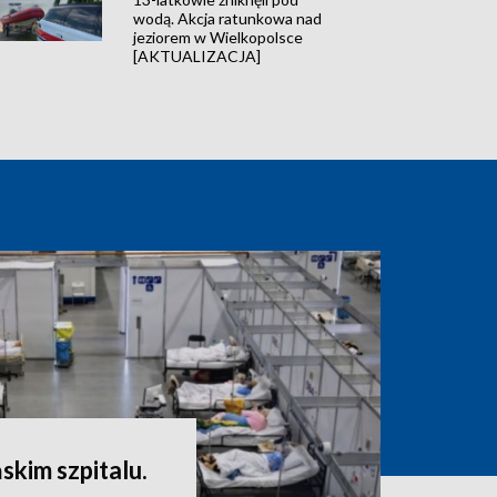
wodą. Akcja ratunkowa nad
jeziorem w Wielkopolsce
[AKTUALIZACJA]
skim szpitalu.