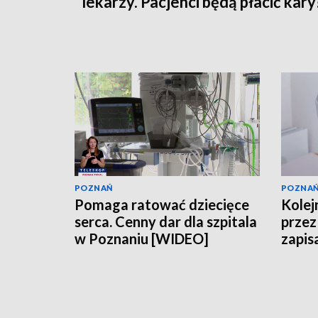
lekarzy. Pacjenci będą płacić kary
POZNAŃ
POZNA
Pomaga ratować dziecięce
Kolejn
serca. Cenny dar dla szpitala
przez 
w Poznaniu [WIDEO]
zapis