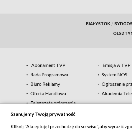
BIAŁYSTOK
/
BYDGO
OLSZTY
Abonament TVP
Emisja w TVP
Rada Programowa
System NOS
Biuro Reklamy
Ogłoszenie pr
Oferta Handlowa
Akademia Tele
Telegazeta ogłoszenia
Szanujemy Twoją prywatność
Regulamin TVP
Kliknij "Akceptuję i przechodzę do serwisu", aby wyrazić zg