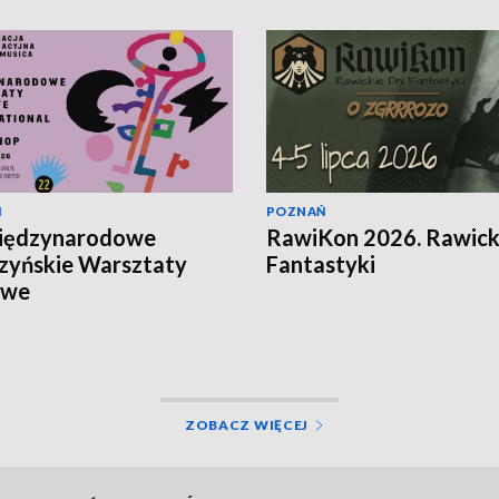
Ń
POZNAŃ
Międzynarodowe
RawiKon 2026. Rawick
zyńskie Warsztaty
Fantastyki
owe
ZOBACZ WIĘCEJ