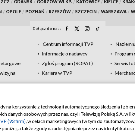
SZCZ
/
GDAŃSK
/
GORZÓW WLKP.
/
KATOWICE
/
KIELCE
/
KRA
N
/
OPOLE
/
POZNAŃ
/
RZESZÓW
/
SZCZECIN
/
WARSZAWA
/
W
Dołącz do nas:
Centrum informacji TVP
Naziemna
Informacje o nadawcy
Program d
zetargowe
Zgłoś program (ROPAT)
Serwis fo
wizyjna
Kariera w TVP
Merchandi
Polityka prywatności
Moje zgody
Pomoc
Biuro re
ody na korzystanie z technologii automatycznego śledzenia i zbie
 danych osobowych przez nas, czyli Telewizję Polską S.A. w likw
VP (93 firm)
, w celach marketingowych (w tym do zautomatyzow
 poniżej, a także zgody na udostępnianie przez nas identyfikator