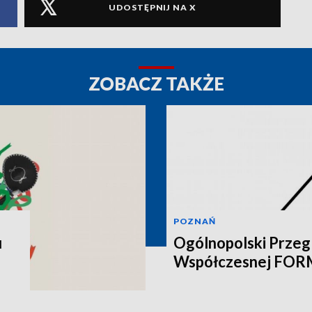
UDOSTĘPNIJ NA X
ZOBACZ TAKŻE
POZNAŃ
u
Ogólnopolski Przegl
Współczesnej FO