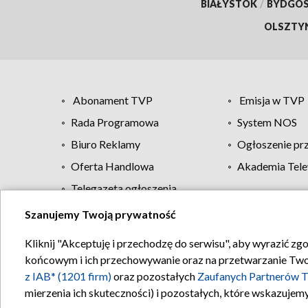
BIAŁYSTOK
/
BYDGO
OLSZTY
Abonament TVP
Emisja w TVP
Rada Programowa
System NOS
Biuro Reklamy
Ogłoszenie pr
Oferta Handlowa
Akademia Tele
Telegazeta ogłoszenia
Szanujemy Twoją prywatność
Regulamin TVP
Kliknij "Akceptuję i przechodzę do serwisu", aby wyrazić zg
końcowym i ich przechowywanie oraz na przetwarzanie Twoich
z IAB* (1201 firm)
oraz pozostałych
Zaufanych Partnerów T
mierzenia ich skuteczności) i pozostałych, które wskazujemy