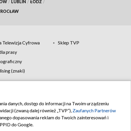
KÓW
/
LUBLIN
/
ŁÓDŹ
/
ROCŁAW
 Telewizja Cyfrowa
Sklep TVP
la prasy
tograficzny
sing (znaki)
klamy
Kontakt
rania danych, dostęp do informacji na Twoim urządzeniu
idacji (zwaną dalej również „TVP”),
Zaufanych Partnerów
anego dopasowania reklam do Twoich zainteresowań i
a PPID do Google.