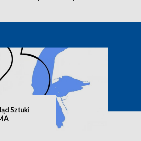
ąd Sztuki
RMA