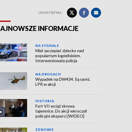
UDOSTĘPNIJ:
AJNOWSZE INFORMACJE
NA SYGNALE
Miał zaczepiać dziecko nad
popularnym kąpieliskiem.
Interweniowała policja
NA DROGACH
Wypadek na DW434. Są ranni,
LPR w akcji
HISTORIA
Fort VII wciąż skrywa
tajemnice. Do akcji wkroczyli
policyjni eksperci [WIDEO]
ZDROWIE