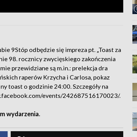
ie 9Stóp odbędzie się impreza pt. „Toast za
nie 98. rocznicy zwycięskiego zakończenia
e przewidziane są m.in.: prelekcja dra
ńskich raperów Krzycha i Carlosa, pokaz
ny toast o godzinie 24:00. Szczegóły na
ww.facebook.com/events/242687516170023/.
m wydarzenia.