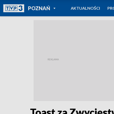
POWRÓT DO
POZNAŃ
AKTUALNOŚCI
PR
TVP REGIONY
„Toast za Zwycięs