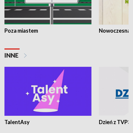
Poza miastem
Nowoczesna 
INNE
TalentAsy
Dzień z TVP3