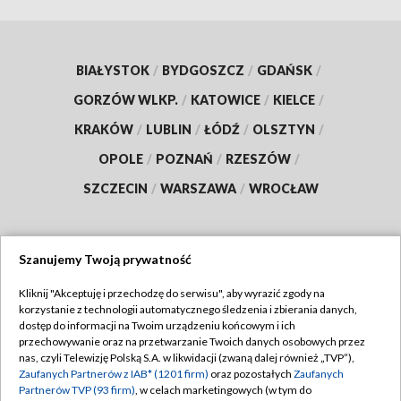
BIAŁYSTOK
/
BYDGOSZCZ
/
GDAŃSK
/
GORZÓW WLKP.
/
KATOWICE
/
KIELCE
/
KRAKÓW
/
LUBLIN
/
ŁÓDŹ
/
OLSZTYN
/
OPOLE
/
POZNAŃ
/
RZESZÓW
/
SZCZECIN
/
WARSZAWA
/
WROCŁAW
Szanujemy Twoją prywatność
Dołącz do nas:
Kliknij "Akceptuję i przechodzę do serwisu", aby wyrazić zgody na
korzystanie z technologii automatycznego śledzenia i zbierania danych,
TVP
dostęp do informacji na Twoim urządzeniu końcowym i ich
Abonament TVP
przechowywanie oraz na przetwarzanie Twoich danych osobowych przez
Regulamin TVP
nas, czyli Telewizję Polską S.A. w likwidacji (zwaną dalej również „TVP”),
Emisja w TVP
Zaufanych Partnerów z IAB* (1201 firm)
oraz pozostałych
Zaufanych
Polityka prywatności
Partnerów TVP (93 firm)
, w celach marketingowych (w tym do
Centrum informacji TVP