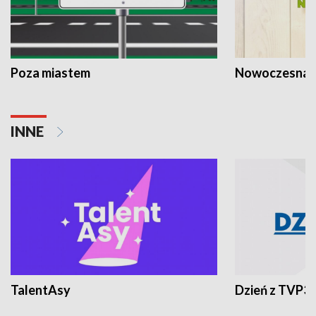
Poza miastem
Nowoczesna 
INNE
TalentAsy
Dzień z TVP3