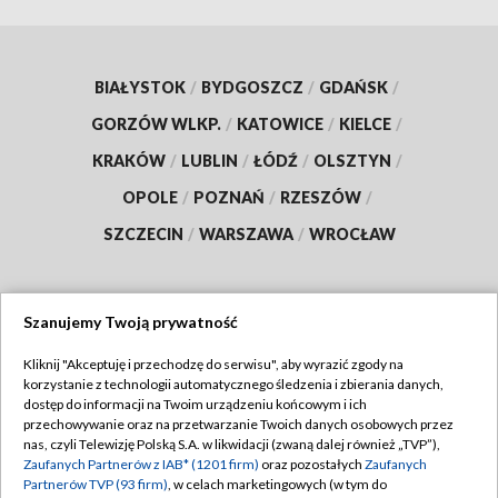
BIAŁYSTOK
/
BYDGOSZCZ
/
GDAŃSK
/
GORZÓW WLKP.
/
KATOWICE
/
KIELCE
/
KRAKÓW
/
LUBLIN
/
ŁÓDŹ
/
OLSZTYN
/
OPOLE
/
POZNAŃ
/
RZESZÓW
/
SZCZECIN
/
WARSZAWA
/
WROCŁAW
Szanujemy Twoją prywatność
Dołącz do nas:
Kliknij "Akceptuję i przechodzę do serwisu", aby wyrazić zgody na
korzystanie z technologii automatycznego śledzenia i zbierania danych,
TVP
dostęp do informacji na Twoim urządzeniu końcowym i ich
Abonament TVP
przechowywanie oraz na przetwarzanie Twoich danych osobowych przez
Regulamin TVP
nas, czyli Telewizję Polską S.A. w likwidacji (zwaną dalej również „TVP”),
Emisja w TVP
Zaufanych Partnerów z IAB* (1201 firm)
oraz pozostałych
Zaufanych
Polityka prywatności
Partnerów TVP (93 firm)
, w celach marketingowych (w tym do
Centrum informacji TVP