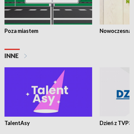
Poza miastem
Nowoczesna 
INNE
TalentAsy
Dzień z TVP3