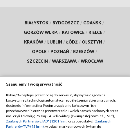
BIAŁYSTOK
/
BYDGOSZCZ
/
GDAŃSK
/
GORZÓW WLKP.
/
KATOWICE
/
KIELCE
/
KRAKÓW
/
LUBLIN
/
ŁÓDŹ
/
OLSZTYN
/
OPOLE
/
POZNAŃ
/
RZESZÓW
/
SZCZECIN
/
WARSZAWA
/
WROCŁAW
Szanujemy Twoją prywatność
Dołącz do nas:
Kliknij "Akceptuję i przechodzę do serwisu", aby wyrazić zgody na
korzystanie z technologii automatycznego śledzenia i zbierania danych,
TVP
dostęp do informacji na Twoim urządzeniu końcowym i ich
Abonament TVP
przechowywanie oraz na przetwarzanie Twoich danych osobowych przez
Regulamin TVP
nas, czyli Telewizję Polską S.A. w likwidacji (zwaną dalej również „TVP”),
Emisja w TVP
Zaufanych Partnerów z IAB* (1201 firm)
oraz pozostałych
Zaufanych
Polityka prywatności
Partnerów TVP (93 firm)
, w celach marketingowych (w tym do
Centrum informacji TVP