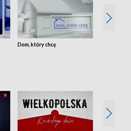
Dom, który chcę
Biznes Wielk