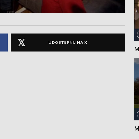
UDOSTĘPNIJ NA X
M
M