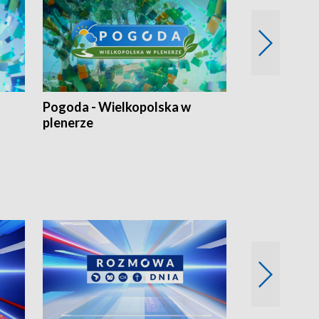
Pogoda - Wielkopolska w
Eko prognoza
plenerze