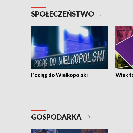
SPOŁECZEŃSTWO
Pociąg do Wielkopolski
Wiek to
GOSPODARKA