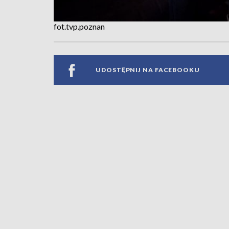
fot.tvp.poznan
UDOSTĘPNIJ NA FACEBOOKU