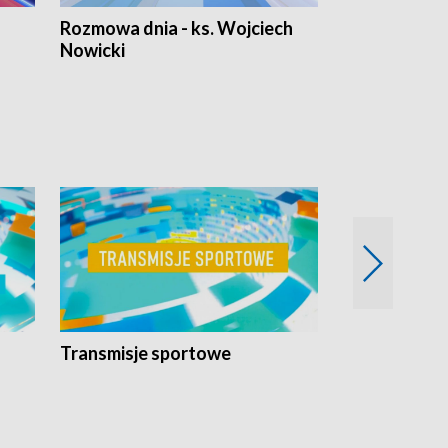
Rozmowa dnia - ks. Wojciech
Euro Fakty
Nowicki
Transmisje sportowe
Reportaże s