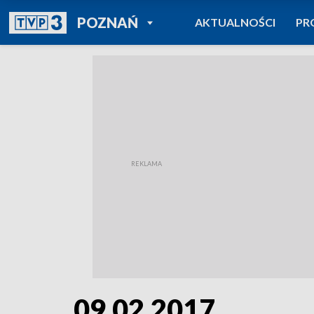
POWRÓT DO
POZNAŃ
AKTUALNOŚCI
PR
TVP REGIONY
09.02.2017