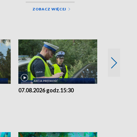
ZOBACZ WIĘCEJ
07.08.2026 godz.15:30
06.08.2026 g