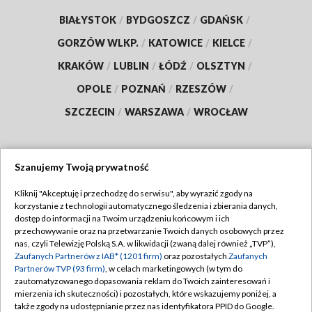
BIAŁYSTOK
/
BYDGOSZCZ
/
GDAŃSK
/
GORZÓW WLKP.
/
KATOWICE
/
KIELCE
/
KRAKÓW
/
LUBLIN
/
ŁÓDŹ
/
OLSZTYN
/
OPOLE
/
POZNAŃ
/
RZESZÓW
/
SZCZECIN
/
WARSZAWA
/
WROCŁAW
Szanujemy Twoją prywatność
Dołącz do nas:
Kliknij "Akceptuję i przechodzę do serwisu", aby wyrazić zgody na
korzystanie z technologii automatycznego śledzenia i zbierania danych,
TVP
dostęp do informacji na Twoim urządzeniu końcowym i ich
Abonament TVP
przechowywanie oraz na przetwarzanie Twoich danych osobowych przez
Regulamin TVP
nas, czyli Telewizję Polską S.A. w likwidacji (zwaną dalej również „TVP”),
Emisja w TVP
Zaufanych Partnerów z IAB* (1201 firm)
oraz pozostałych
Zaufanych
Polityka prywatności
Partnerów TVP (93 firm)
, w celach marketingowych (w tym do
Centrum informacji TVP
Moje zgody
zautomatyzowanego dopasowania reklam do Twoich zainteresowań i
mierzenia ich skuteczności) i pozostałych, które wskazujemy poniżej, a
Naziemna Telewizja Cyfrowa
Pomoc
także zgody na udostępnianie przez nas identyfikatora PPID do Google.