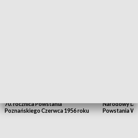
Flesz Targowy
rAZem zmieni
HISTORIA
70. rocznica Powstania
Narodowy Dzi
Poznańskiego Czerwca 1956 roku
Powstania Wi