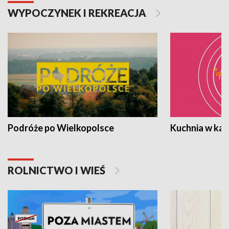
WYPOCZYNEK I REKREACJA
Podróże po Wielkopolsce
Kuchnia w ka
ROLNICTWO I WIEŚ