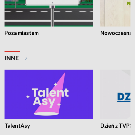
Poza miastem
Nowoczesna 
INNE
TalentAsy
Dzień z TVP3