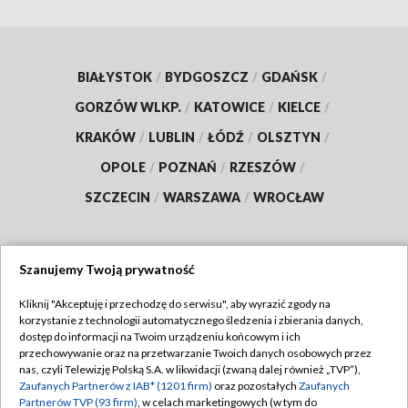
BIAŁYSTOK
/
BYDGOSZCZ
/
GDAŃSK
/
GORZÓW WLKP.
/
KATOWICE
/
KIELCE
/
KRAKÓW
/
LUBLIN
/
ŁÓDŹ
/
OLSZTYN
/
OPOLE
/
POZNAŃ
/
RZESZÓW
/
SZCZECIN
/
WARSZAWA
/
WROCŁAW
Szanujemy Twoją prywatność
Dołącz do nas:
Kliknij "Akceptuję i przechodzę do serwisu", aby wyrazić zgody na
korzystanie z technologii automatycznego śledzenia i zbierania danych,
TVP
dostęp do informacji na Twoim urządzeniu końcowym i ich
Abonament TVP
przechowywanie oraz na przetwarzanie Twoich danych osobowych przez
Regulamin TVP
nas, czyli Telewizję Polską S.A. w likwidacji (zwaną dalej również „TVP”),
Emisja w TVP
Zaufanych Partnerów z IAB* (1201 firm)
oraz pozostałych
Zaufanych
Polityka prywatności
Partnerów TVP (93 firm)
, w celach marketingowych (w tym do