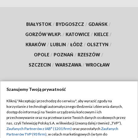
BIAŁYSTOK
/
BYDGOSZCZ
/
GDAŃSK
/
GORZÓW WLKP.
/
KATOWICE
/
KIELCE
/
KRAKÓW
/
LUBLIN
/
ŁÓDŹ
/
OLSZTYN
/
OPOLE
/
POZNAŃ
/
RZESZÓW
/
SZCZECIN
/
WARSZAWA
/
WROCŁAW
Szanujemy Twoją prywatność
Dołącz do nas:
Kliknij "Akceptuję i przechodzę do serwisu", aby wyrazić zgody na
korzystanie z technologii automatycznego śledzenia i zbierania danych,
TVP
dostęp do informacji na Twoim urządzeniu końcowym i ich
Abonament TVP
przechowywanie oraz na przetwarzanie Twoich danych osobowych przez
Regulamin TVP
nas, czyli Telewizję Polską S.A. w likwidacji (zwaną dalej również „TVP”),
Emisja w TVP
Zaufanych Partnerów z IAB* (1201 firm)
oraz pozostałych
Zaufanych
Polityka prywatności
Partnerów TVP (93 firm)
, w celach marketingowych (w tym do
Centrum informacji TVP