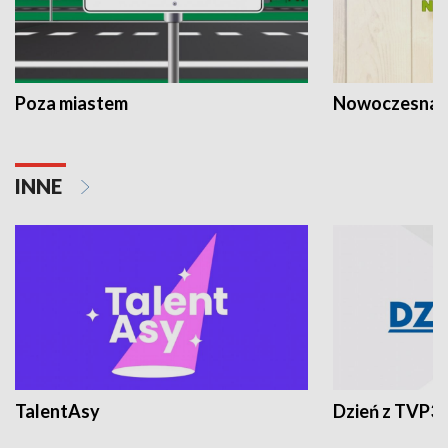
Poza miastem
Nowoczesna 
INNE
TalentAsy
Dzień z TVP3