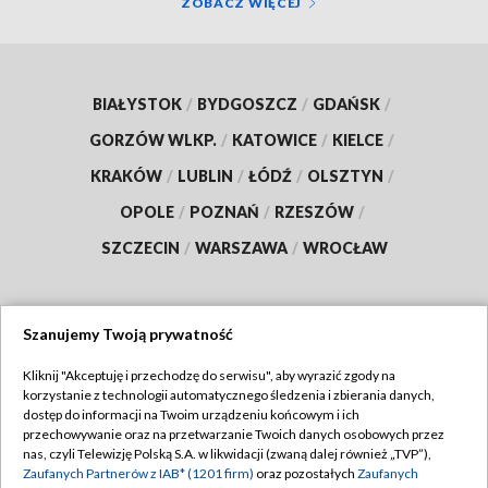
ZOBACZ WIĘCEJ
BIAŁYSTOK
/
BYDGOSZCZ
/
GDAŃSK
/
GORZÓW WLKP.
/
KATOWICE
/
KIELCE
/
KRAKÓW
/
LUBLIN
/
ŁÓDŹ
/
OLSZTYN
/
OPOLE
/
POZNAŃ
/
RZESZÓW
/
SZCZECIN
/
WARSZAWA
/
WROCŁAW
Szanujemy Twoją prywatność
Dołącz do nas:
Kliknij "Akceptuję i przechodzę do serwisu", aby wyrazić zgody na
korzystanie z technologii automatycznego śledzenia i zbierania danych,
TVP
dostęp do informacji na Twoim urządzeniu końcowym i ich
Abonament TVP
przechowywanie oraz na przetwarzanie Twoich danych osobowych przez
Regulamin TVP
nas, czyli Telewizję Polską S.A. w likwidacji (zwaną dalej również „TVP”),
Emisja w TVP
Polityka prywatności
Zaufanych Partnerów z IAB* (1201 firm)
oraz pozostałych
Zaufanych