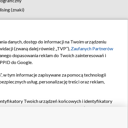
tograficzny
sing (znaki)
klamy
Kontakt
rania danych, dostęp do informacji na Twoim urządzeniu
idacji (zwaną dalej również „TVP”),
Zaufanych Partnerów
anego dopasowania reklam do Twoich zainteresowań i
a PPID do Google.
”, w tym informacje zapisywane za pomocą technologii
zpiecznych usług, personalizację treści oraz reklam,
identyfikatory Twoich urządzeń końcowych i identyfikatory
P,
Zaufanych Partnerów z IAB
oraz pozostałych
Zaufanych
 wyboru podstawowych reklam, wyboru spersonalizowanych
ch treści, pomiaru wydajności reklam, pomiaru wydajności