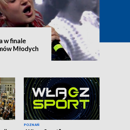
 w finale
tmów Młodych
POZNAŃ