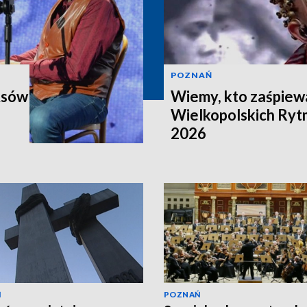
POZNAŃ
Asów
Wiemy, kto zaśpiewa
Wielkopolskich Ry
2026
Ń
POZNAŃ