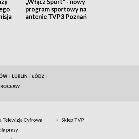
zji
„Włącz Sport” - nowy
iego
program sportowy na
isja
antenie TVP3 Poznań
KÓW
/
LUBLIN
/
ŁÓDŹ
/
ROCŁAW
 Telewizja Cyfrowa
Sklep TVP
la prasy