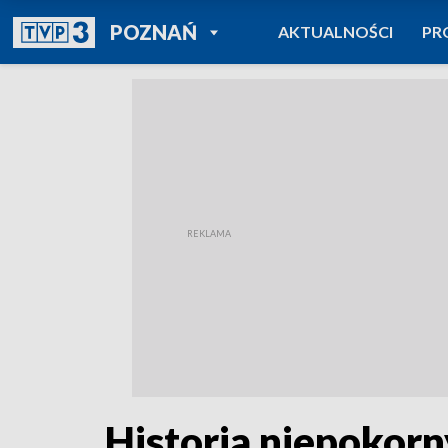
POWRÓT DO
POZNAŃ
AKTUALNOŚCI
PR
TVP REGIONY
Historia niepokorn