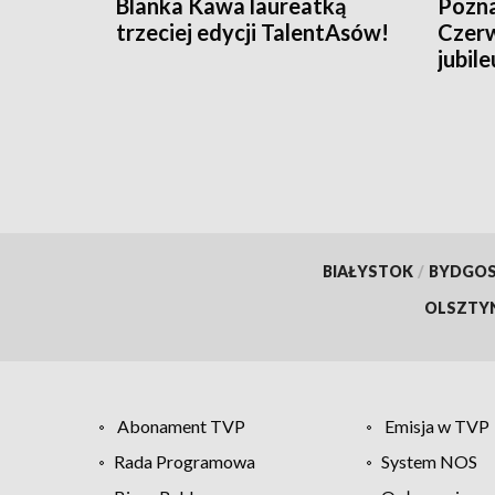
Blanka Kawa laureatką
Pozna
trzeciej edycji TalentAsów!
Czerw
jubil
TVP3
BIAŁYSTOK
/
BYDGO
OLSZTY
Abonament TVP
Emisja w TVP
Rada Programowa
System NOS