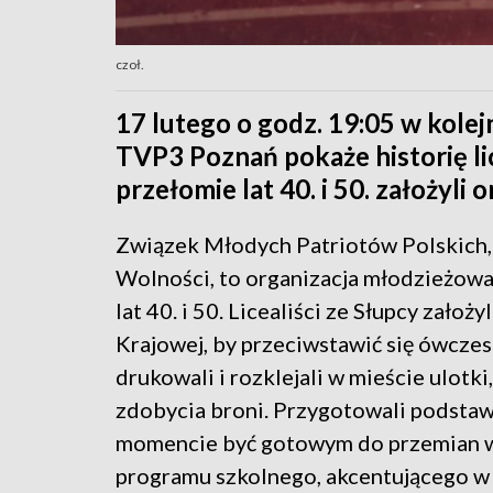
czoł.
17 lutego o godz. 19:05 w kole
TVP3 Poznań pokaże historię lic
przełomie lat 40. i 50. założyli
Związek Młodych Patriotów Polskich, 
Wolności, to organizacja młodzieżowa
lat 40. i 50. Licealiści ze Słupcy założ
Krajowej, by przeciwstawić się ówczesn
drukowali i rozklejali w mieście ulotki
zdobycia broni. Przygotowali podst
momencie być gotowym do przemian w 
programu szkolnego, akcentującego w