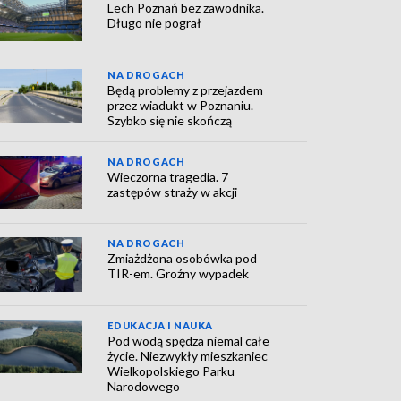
Lech Poznań bez zawodnika.
Długo nie pograł
NA DROGACH
Będą problemy z przejazdem
przez wiadukt w Poznaniu.
Szybko się nie skończą
NA DROGACH
Wieczorna tragedia. 7
zastępów straży w akcji
NA DROGACH
Zmiażdżona osobówka pod
TIR-em. Groźny wypadek
EDUKACJA I NAUKA
Pod wodą spędza niemal całe
życie. Niezwykły mieszkaniec
Wielkopolskiego Parku
Narodowego