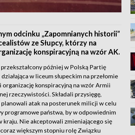
jnym odcinku „Zapomnianych historii”
ealistów ze Słupcy, którzy na
 organizację konspiracyjną na wzór AK.
przekształcony później w Polską Partię
 działająca w liceum słupeckim na przełomie
yli organizację konspiracyjną na wzór Armii
ej rzeczywistości. Składali przysięgę,
, planowali atak na posterunek milicji w celu
awy programowe państwa, by w odpowiednim
kraju. Nie akceptowali zmieniającego się
 coraz większym stopniu rolę Związku