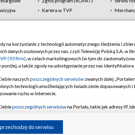
zetargowe
Zgłoś program (ROPAT)
Serwis fo
wizyjna
Kariera w TVP
Merchandi
Polityka prywatności
Moje zgody
Pomoc
Biuro re
ody na korzystanie z technologii automatycznego śledzenia i zbie
 danych osobowych przez nas, czyli Telewizję Polską S.A. w likw
VP (93 firm)
, w celach marketingowych (w tym do zautomatyzow
 poniżej, a także zgody na udostępnianie przez nas identyfikator
Ciebie naszych
poszczególnych serwisów
zwanych dalej „Portalem
obnych technologii umożliwiających świadczenie dopasowanych i be
zowanie ruchu w Internecie.
Ciebie
poszczególnych serwisów
na Portalu, takie jak adresy IP, 
sach Portalu czy historia odwiedzin będą przetwarzane przez TV
ji: przechowywania informacji na urządzeniu lub dostęp do nich,
©2026 Telewizja Polska S.A. w likwidacji
 przechodzę do serwisu
enia profilu spersonalizowanych treści, wyboru spersonalizowany