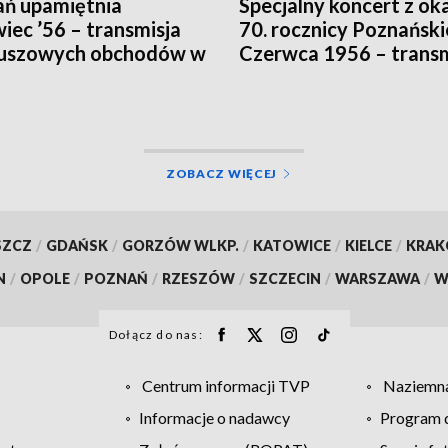
ń upamiętnia
Specjalny koncert z oka
iec ’56 – transmisja
70. rocznicy Poznańsk
euszowych obchodów w
Czerwca 1956 – transm
 Poznań
w TVP3 Poznań
ZOBACZ WIĘCEJ
SZCZ
/
GDAŃSK
/
GORZÓW WLKP.
/
KATOWICE
/
KIELCE
/
KRA
N
/
OPOLE
/
POZNAŃ
/
RZESZÓW
/
SZCZECIN
/
WARSZAWA
/
W
Dołącz do nas:
Centrum informacji TVP
Naziemna
Informacje o nadawcy
Program d