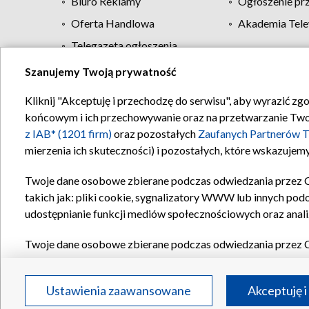
Biuro Reklamy
Ogłoszenie pr
Oferta Handlowa
Akademia Tele
Telegazeta ogłoszenia
Szanujemy Twoją prywatność
Regulamin TVP
Kliknij "Akceptuję i przechodzę do serwisu", aby wyrazić zg
końcowym i ich przechowywanie oraz na przetwarzanie Twoich
z IAB* (1201 firm)
oraz pozostałych
Zaufanych Partnerów T
mierzenia ich skuteczności) i pozostałych, które wskazujemy
Twoje dane osobowe zbierane podczas odwiedzania przez 
takich jak: pliki cookie, sygnalizatory WWW lub innych pod
udostępnianie funkcji mediów społecznościowych oraz anali
Twoje dane osobowe zbierane podczas odwiedzania przez 
plików cookie, informacje o Twoich wyszukiwaniach w serwi
Partnerów TVP
dla realizacji następujących celów i funkc
Ustawienia zaawansowane
Akceptuję i
reklam, tworzenia profilu spersonalizowanych reklam, tworz