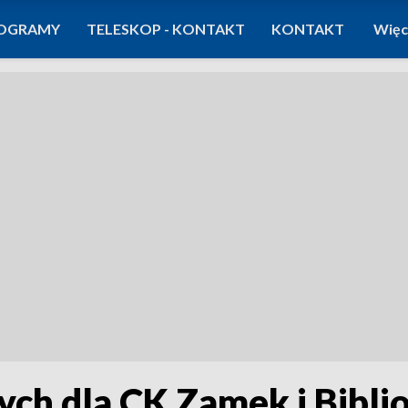
OGRAMY
TELESKOP - KONTAKT
KONTAKT
Więc
ych dla CK Zamek i Bibli