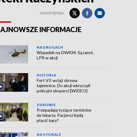
UDOSTĘPNIJ:
AJNOWSZE INFORMACJE
NA DROGACH
Wypadek na DW434. Są ranni,
LPR w akcji
HISTORIA
Fort VII wciąż skrywa
tajemnice. Do akcji wkroczyli
policyjni eksperci [WIDEO]
ZDROWIE
Przepadają tysiące terminów
do lekarzy. Pacjenci będą
płacić kary?
NA SYGNALE