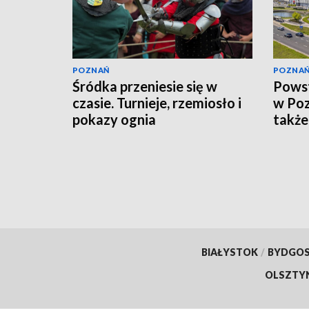
POZNAŃ
POZNA
Śródka przeniesie się w
Powst
czasie. Turnieje, rzemiosło i
w Poz
pokazy ognia
także
BIAŁYSTOK
/
BYDGO
OLSZTY