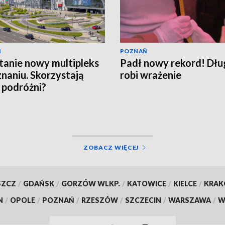
Ń
POZNAŃ
anie nowy multipleks
Padł nowy rekord! Dłu
naniu. Skorzystają
robi wrażenie
 podróżni?
ZOBACZ WIĘCEJ
SZCZ
/
GDAŃSK
/
GORZÓW WLKP.
/
KATOWICE
/
KIELCE
/
KRA
N
/
OPOLE
/
POZNAŃ
/
RZESZÓW
/
SZCZECIN
/
WARSZAWA
/
W