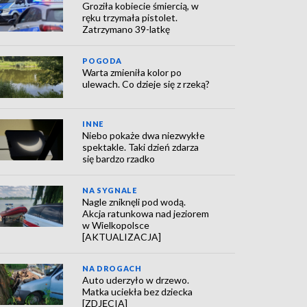
Groziła kobiecie śmiercią, w
ręku trzymała pistolet.
Zatrzymano 39-latkę
POGODA
Warta zmieniła kolor po
ulewach. Co dzieje się z rzeką?
INNE
Niebo pokaże dwa niezwykłe
spektakle. Taki dzień zdarza
się bardzo rzadko
NA SYGNALE
Nagle zniknęli pod wodą.
Akcja ratunkowa nad jeziorem
w Wielkopolsce
[AKTUALIZACJA]
NA DROGACH
Auto uderzyło w drzewo.
Matka uciekła bez dziecka
[ZDJĘCIA]