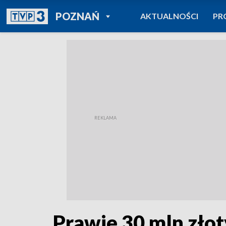
POWRÓT DO
POZNAŃ
AKTUALNOŚCI
PR
TVP REGIONY
Prawie 30 mln złot