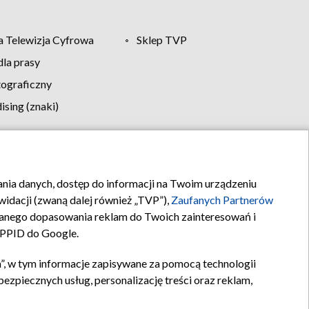
 Telewizja Cyfrowa
Sklep TVP
la prasy
tograficzny
sing (znaki)
klamy
Kontakt
rania danych, dostęp do informacji na Twoim urządzeniu
idacji (zwaną dalej również „TVP”),
Zaufanych Partnerów
anego dopasowania reklam do Twoich zainteresowań i
a PPID do Google.
”, w tym informacje zapisywane za pomocą technologii
zpiecznych usług, personalizację treści oraz reklam,