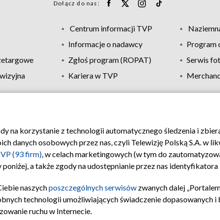
Dołącz do nas:
Centrum informacji TVP
Naziemna
Informacje o nadawcy
Program d
zetargowe
Zgłoś program (ROPAT)
Serwis fo
wizyjna
Kariera w TVP
Merchandi
Polityka prywatności
Moje zgody
Pomoc
Biuro re
ody na korzystanie z technologii automatycznego śledzenia i zbie
 danych osobowych przez nas, czyli Telewizję Polską S.A. w likw
VP (93 firm)
, w celach marketingowych (w tym do zautomatyzow
 poniżej, a także zgody na udostępnianie przez nas identyfikator
Ciebie naszych
poszczególnych serwisów
zwanych dalej „Portalem
obnych technologii umożliwiających świadczenie dopasowanych i be
zowanie ruchu w Internecie.