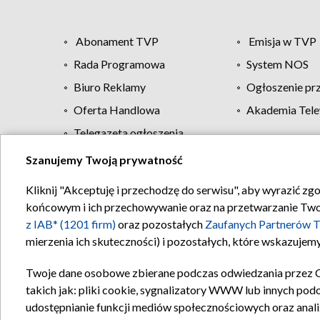
Abonament TVP
Emisja w TVP
Rada Programowa
System NOS
Biuro Reklamy
Ogłoszenie pr
Oferta Handlowa
Akademia Tele
Telegazeta ogłoszenia
Szanujemy Twoją prywatność
Regulamin TVP
Kliknij "Akceptuję i przechodzę do serwisu", aby wyrazić zg
końcowym i ich przechowywanie oraz na przetwarzanie Twoich
z IAB* (1201 firm)
oraz pozostałych
Zaufanych Partnerów T
mierzenia ich skuteczności) i pozostałych, które wskazujemy
Twoje dane osobowe zbierane podczas odwiedzania przez 
takich jak: pliki cookie, sygnalizatory WWW lub innych pod
udostępnianie funkcji mediów społecznościowych oraz anali