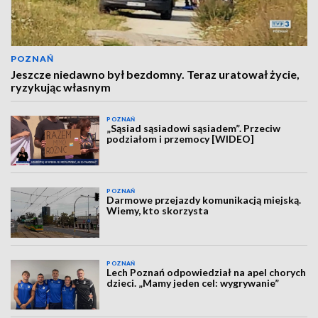
POZNAŃ
Jeszcze niedawno był bezdomny. Teraz uratował życie,
ryzykując własnym
POZNAŃ
„Sąsiad sąsiadowi sąsiadem”. Przeciw
podziałom i przemocy [WIDEO]
POZNAŃ
Darmowe przejazdy komunikacją miejską.
Wiemy, kto skorzysta
POZNAŃ
Lech Poznań odpowiedział na apel chorych
dzieci. „Mamy jeden cel: wygrywanie”