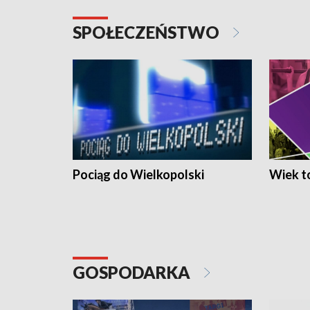
SPOŁECZEŃSTWO
Pociąg do Wielkopolski
Wiek to
GOSPODARKA