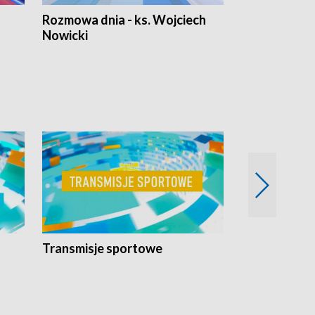
Rozmowa dnia - ks. Wojciech
Euro Fakty
Nowicki
Transmisje sportowe
Reportaże s