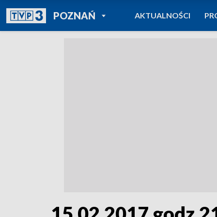
POWRÓT DO
POZNAŃ
AKTUALNOŚCI
PR
TVP REGIONY
15.02.2017 godz.2