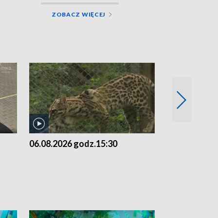
ZOBACZ WIĘCEJ
06.08.2026 godz.15:30
05.08.2026 g