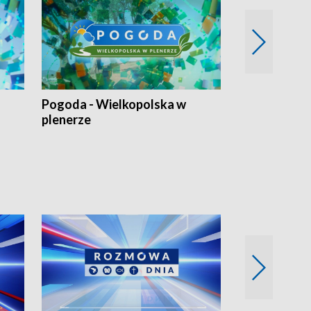
Pogoda - Wielkopolska w
Eko prognoza
plenerze