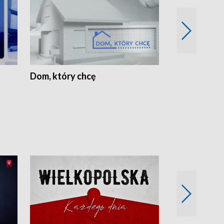
Dom, który chcę
Biznes Wielk