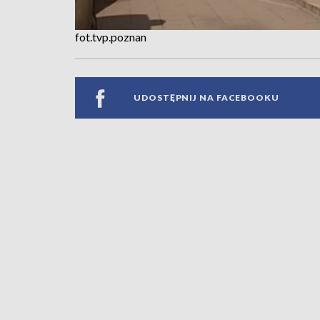
fot.tvp.poznan
UDOSTĘPNIJ NA FACEBOOKU