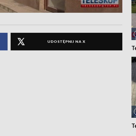
UDOSTĘPNIJ NA X
T
T